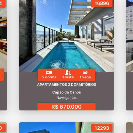
4
16896
2 dorms
1 suíte
1 vaga
APARTAMENTOS 2 DORMITÓRIOS
Capão da Canoa
Navegantes
R$ 670.000
0
12293