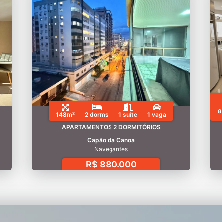
8
148m²
2 dorms
1 suíte
1 vaga
APARTAMENTOS 2 DORMITÓRIOS
Capão da Canoa
Navegantes
R$ 880.000