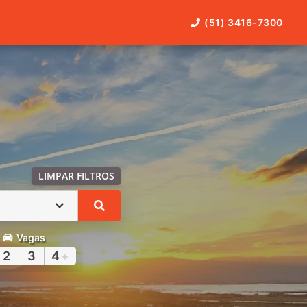
(51) 3416-7300
LIMPAR FILTROS
Vagas
2
3
4
+