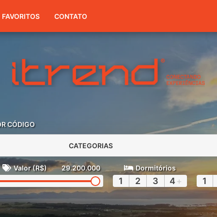
(51) 3416-7300
FAVORITOS
CONTATO
OR CÓDIGO
CATEGORIAS
Valor (R$)
29.200.000
Dormitórios
1
2
3
4
+
1