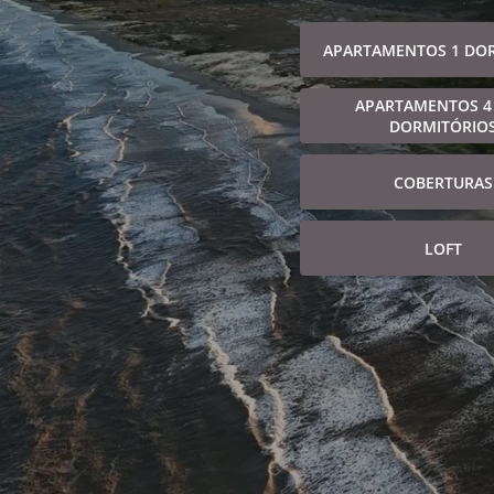
APARTAMENTOS 1 DO
APARTAMENTOS 4
DORMITÓRIO
COBERTURAS
LOFT