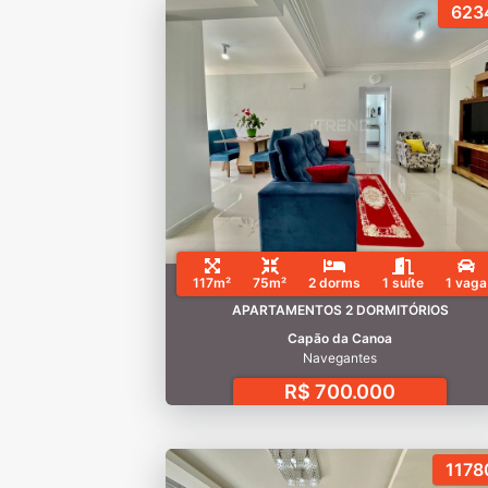
623
117m²
75m²
2 dorms
1 suíte
1 vaga
APARTAMENTOS 2 DORMITÓRIOS
Capão da Canoa
Navegantes
R$ 700.000
1178