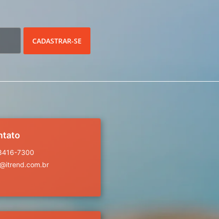
CADASTRAR-SE
ntato
 3416-7300
a@itrend.com.br