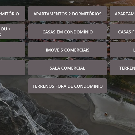
RMITÓRIO
APARTAMENTOS 2 DORMITÓRIOS
APARTAM
 OU +
CASAS EM CONDOMÍNIO
CASAS 
S
IMÓVEIS COMERCIAIS
SALA COMERCIAL
TERRE
TERRENOS FORA DE CONDOMÍNIO