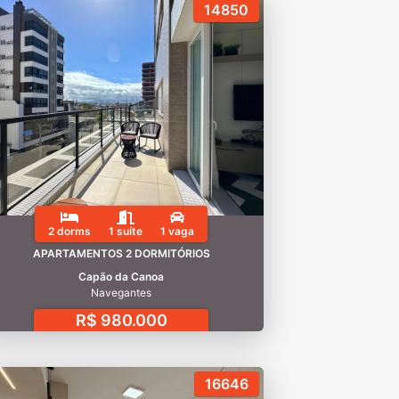
14850
2 dorms
1 suíte
1 vaga
APARTAMENTOS 2 DORMITÓRIOS
Capão da Canoa
Navegantes
R$ 980.000
16646