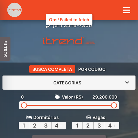
(51) 3416-7300
FILTROS
BUSCA COMPLETA
POR CÓDIGO
CATEGORIAS
0
Valor (R$)
29.200.000
Dormitórios
Vagas
1
2
3
4
+
1
2
3
4
+