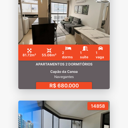
2
1
1
81.72m²
55.08m²
dorms
suíte
vaga
APARTAMENTOS 2 DORMITÓRIOS
Capão da Canoa
Navegantes
R$ 680.000
14858