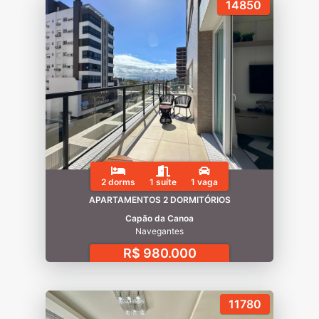
14850
2 dorms
1 suíte
1 vaga
APARTAMENTOS 2 DORMITÓRIOS
Capão da Canoa
Navegantes
R$ 980.000
11780