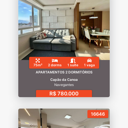
75m²
2 dorms
1 suíte
1 vaga
APARTAMENTOS 2 DORMITÓRIOS
Capão da Canoa
Navegantes
R$ 780.000
16646