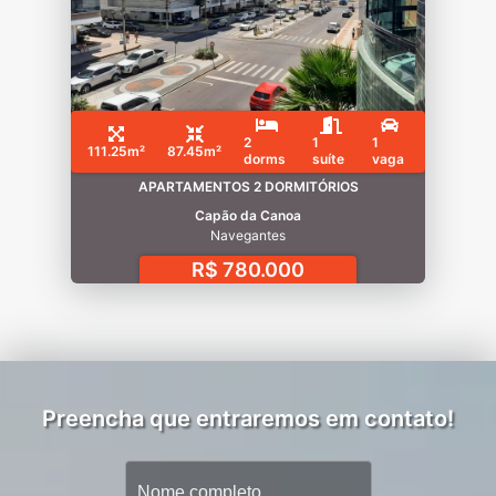
2
1
1
111.25m²
87.45m²
dorms
suíte
vaga
APARTAMENTOS 2 DORMITÓRIOS
Capão da Canoa
Navegantes
R$ 780.000
Preencha que entraremos em contato!