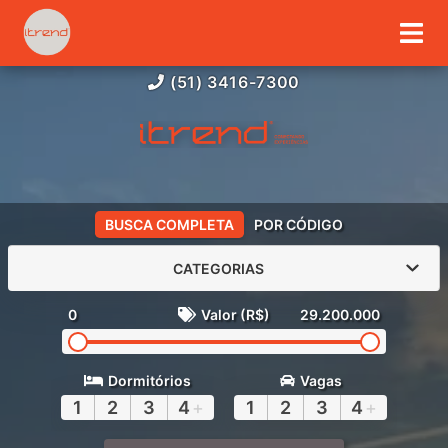
(51) 3416-7300
BUSCA COMPLETA
POR CÓDIGO
CATEGORIAS
0
Valor (R$)
29.200.000
Dormitórios
Vagas
1
2
3
4
+
1
2
3
4
+