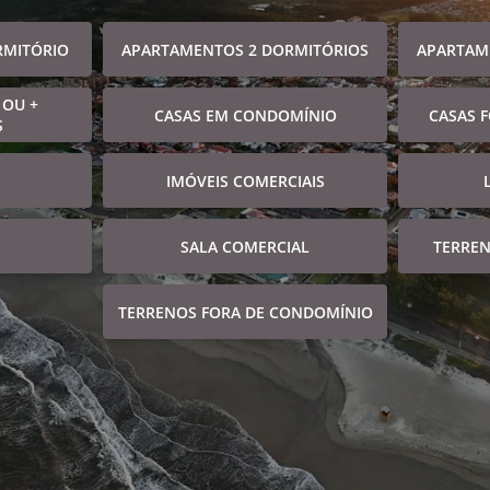
RMITÓRIO
APARTAMENTOS 2 DORMITÓRIOS
APARTAM
 OU +
CASAS EM CONDOMÍNIO
CASAS 
S
IMÓVEIS COMERCIAIS
SALA COMERCIAL
TERRE
TERRENOS FORA DE CONDOMÍNIO