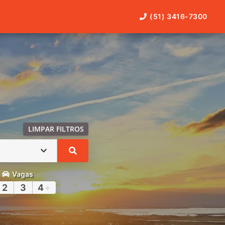
(51) 3416-7300
LIMPAR FILTROS
Vagas
2
3
4
+