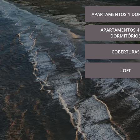
APARTAMENTOS 1 DO
APARTAMENTOS 4
DORMITÓRIO
COBERTURAS
LOFT