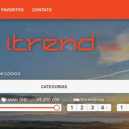
(51) 3416-7300
FAVORITOS
CONTATO
OR CÓDIGO
CATEGORIAS
Valor (R$)
29.200.000
Dormitórios
1
2
3
4
+
1