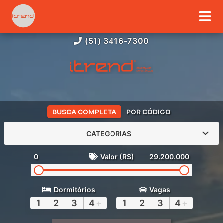
(51) 3416-7300
BUSCA COMPLETA
POR CÓDIGO
CATEGORIAS
0
Valor (R$)
29.200.000
Dormitórios
Vagas
1
2
3
4
+
1
2
3
4
+