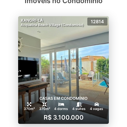
Imóveis no Condomínio
XANGRI-LÁ
12814
Acqualina Beach Village (Condomínio)
CASAS EM CONDOMÍNIO
370m²
370m²
4 dorms
4 suítes
4 vagas
R$ 3.100.000