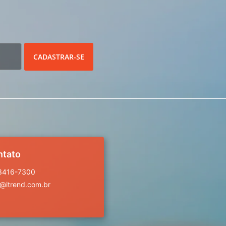
CADASTRAR-SE
ntato
 3416-7300
a@itrend.com.br