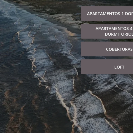
APARTAMENTOS 1 DO
APARTAMENTOS 4
DORMITÓRIO
COBERTURAS
LOFT