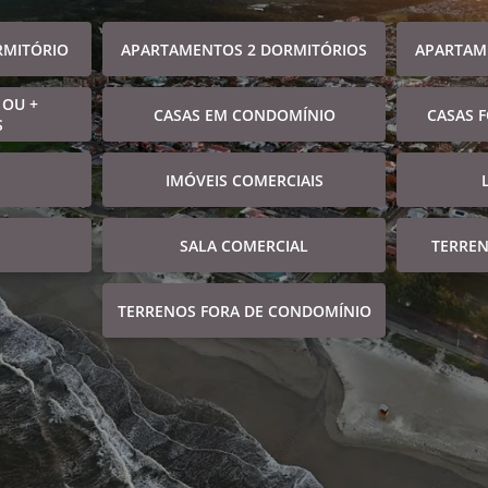
RMITÓRIO
APARTAMENTOS 2 DORMITÓRIOS
APARTAM
 OU +
CASAS EM CONDOMÍNIO
CASAS 
S
IMÓVEIS COMERCIAIS
SALA COMERCIAL
TERRE
TERRENOS FORA DE CONDOMÍNIO