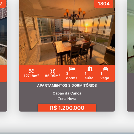
2
1804
3
1
1
127.18m²
86.95m²
dorms
suíte
vaga
APARTAMENTOS 3 DORMITÓRIOS
Capão da Canoa
Zona Nova
R$ 1.200.000