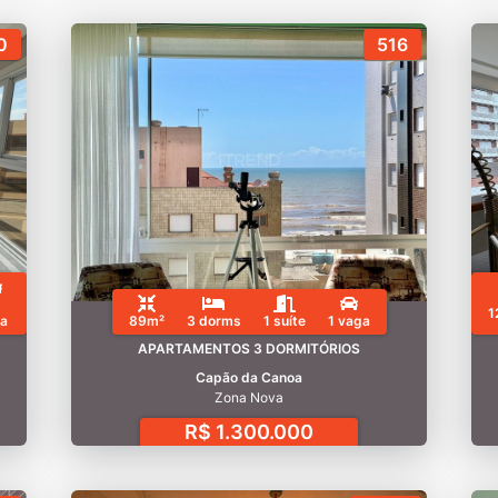
0
516
1
a
89m²
3 dorms
1 suíte
1 vaga
APARTAMENTOS 3 DORMITÓRIOS
Capão da Canoa
Zona Nova
R$ 1.300.000