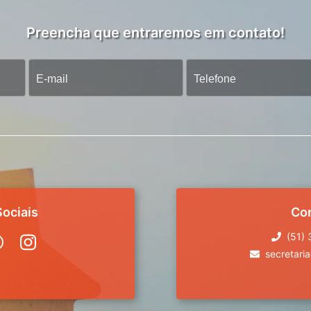
Preencha que entraremos em contato!
ociais
Co
(51)
secretari