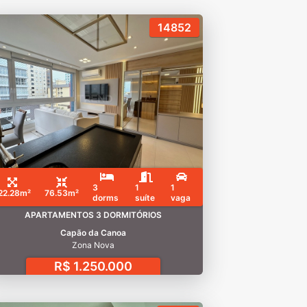
14852
3
1
1
22.28m²
76.53m²
dorms
suíte
vaga
APARTAMENTOS 3 DORMITÓRIOS
Capão da Canoa
Zona Nova
R$ 1.250.000