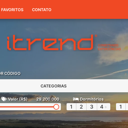
(51) 3416-7300
FAVORITOS
CONTATO
OR CÓDIGO
CATEGORIAS
Valor (R$)
29.200.000
Dormitórios
1
2
3
4
+
1