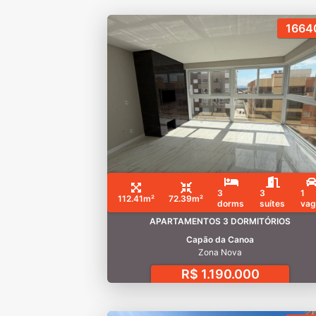
1664
3
3
1
112.41m²
72.39m²
dorms
suítes
vag
APARTAMENTOS 3 DORMITÓRIOS
Capão da Canoa
Zona Nova
R$ 1.190.000