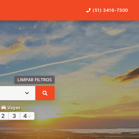
(51) 3416-7300
LIMPAR FILTROS
Vagas
2
3
4
+