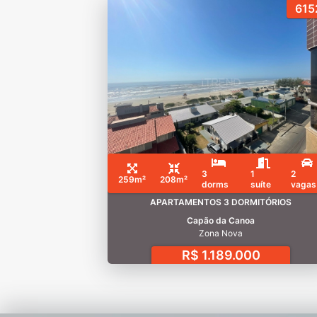
615
3
1
2
259m²
208m²
dorms
suíte
vagas
APARTAMENTOS 3 DORMITÓRIOS
Capão da Canoa
Zona Nova
R$ 1.189.000