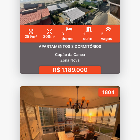
3
1
2
259m²
208m²
dorms
suíte
vagas
APARTAMENTOS 3 DORMITÓRIOS
Capão da Canoa
Zona Nova
R$ 1.189.000
1804