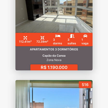
3
3
1
112.41m²
72.39m²
dorms
suítes
vaga
APARTAMENTOS 3 DORMITÓRIOS
Capão da Canoa
Zona Nova
R$ 1.190.000
516