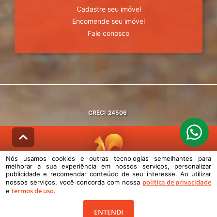
Cadastre seu imóvel
Encomende seu imóvel
Fale conosco
CRECI
24506
Nós usamos cookies e outras tecnologias semelhantes para
melhorar a sua experiência em nossos serviços, personalizar
© DESENVOLVIDO PELA
AGIL.NET
publicidade e recomendar conteúdo de seu interesse. Ao utilizar
política de privacidade
nossos serviços, você concorda com nossa
Nós usamos cookies e outras tecnologias semelhantes para melhorar a
termos de uso
e
.
sua experiência em nossos serviços, personalizar publicidade e
recomendar conteúdo de seu interesse. Ao utilizar nossos serviços,
você concorda com nossa política de privacidade e termos de uso.
ENTENDI