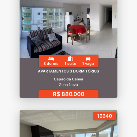
3 dorms
1 suíte
1 vaga
APARTAMENTOS 3 DORMITÓRIOS
Capão da Canoa
Zona Nova
R$ 880.000
16640