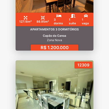
3
1
1
127.18m²
86.95m²
dorms
suíte
vaga
APARTAMENTOS 3 DORMITÓRIOS
Capão da Canoa
Zona Nova
R$ 1.200.000
12309