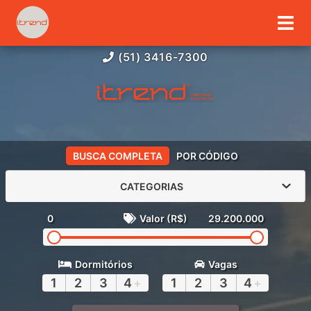
(51) 3416-7300
BUSCA COMPLETA
POR CÓDIGO
CATEGORIAS
0
Valor (R$)
29.200.000
Dormitórios
Vagas
1
2
3
4
+
1
2
3
4
+