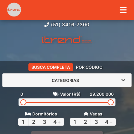
(51) 3416-7300
BUSCA COMPLETA
POR CÓDIGO
CATEGORIAS
0
Valor (R$)
29.200.000
Dormitórios
Vagas
1
2
3
4
+
1
2
3
4
+