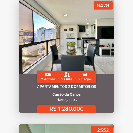
9479
2 dorms
1 suíte
2 vagas
APARTAMENTOS 2 DORMITÓRIOS
Capão da Canoa
Navegantes
R$ 1.280.000
12552