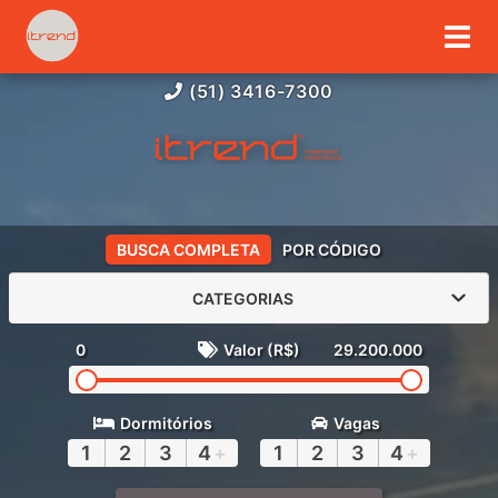
(51) 3416-7300
BUSCA COMPLETA
POR CÓDIGO
CATEGORIAS
0
Valor (R$)
29.200.000
Dormitórios
Vagas
1
2
3
4
+
1
2
3
4
+