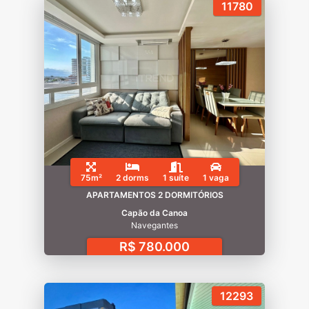
11780
75m²
2 dorms
1 suíte
1 vaga
APARTAMENTOS 2 DORMITÓRIOS
Capão da Canoa
Navegantes
R$ 780.000
12293