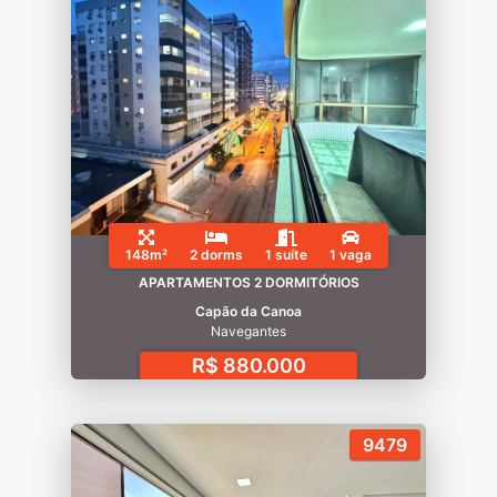
148m²
2 dorms
1 suíte
1 vaga
APARTAMENTOS 2 DORMITÓRIOS
Capão da Canoa
Navegantes
R$ 880.000
9479