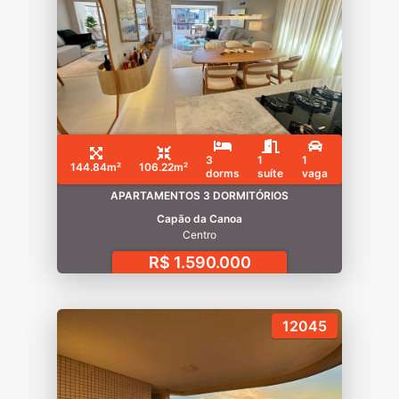
3
1
1
144.84m²
106.22m²
dorms
suíte
vaga
APARTAMENTOS 3 DORMITÓRIOS
Capão da Canoa
Centro
R$ 1.590.000
12045