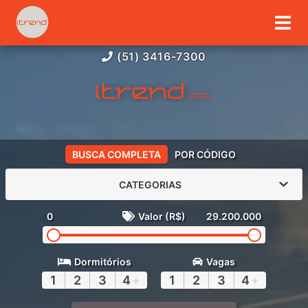
(51) 3416-7300
BUSCA COMPLETA
POR CÓDIGO
CATEGORIAS
0
Valor (R$)
29.200.000
Dormitórios
Vagas
1
2
3
4
+
1
2
3
4
+