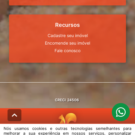
Recursos
Cadastre seu imóvel
Encomende seu imóvel
Fale conosco
CRECI
24506
Nós usamos cookies e outras tecnologias semelhantes para
melhorar a sua experiência em nossos serviços, personalizar
© DESENVOLVIDO PELA
AGIL.NET