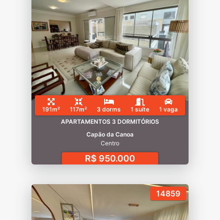
191m²
117m²
3 dorms
1 suíte
1 vaga
APARTAMENTOS 3 DORMITÓRIOS
Capão da Canoa
Centro
R$ 950.000
14859