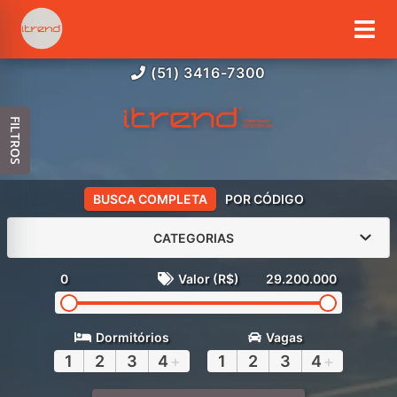
(51) 3416-7300
FILTROS
BUSCA COMPLETA
POR CÓDIGO
CATEGORIAS
0
Valor (R$)
29.200.000
Dormitórios
Vagas
1
2
3
4
+
1
2
3
4
+