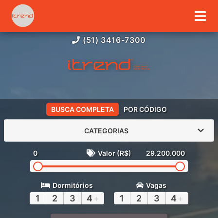
(51) 3416-7300
BUSCA COMPLETA
POR CÓDIGO
CATEGORIAS
0
Valor (R$)
29.200.000
Dormitórios
Vagas
1
2
3
4
+
1
2
3
4
+