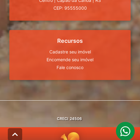
Centro
|
Capão da Canoa
|
RS
CEP: 95555000
Recursos
Cadastre seu imóvel
Encomende seu imóvel
Fale conosco
CRECI
24506