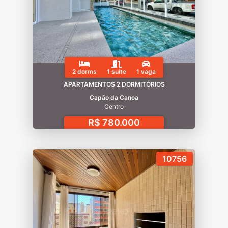
2 dorms
1 suíte
1 vaga
APARTAMENTOS 2 DORMITÓRIOS
Capão da Canoa
Centro
R$ 780.000
10756