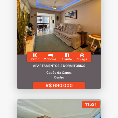
77m²
2 dorms
1 suíte
1 vaga
APARTAMENTOS 2 DORMITÓRIOS
Capão da Canoa
Centro
R$ 690.000
11521