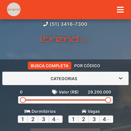
(51) 3416-7300
BUSCA COMPLETA
POR CÓDIGO
CATEGORIAS
0
Valor (R$)
29.200.000
Dormitórios
Vagas
1
2
3
4
+
1
2
3
4
+