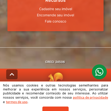
Recursos
Cadastre seu imóvel
Encomende seu imóvel
Fale conosco
CRECI
24506
Nós usamos cookies e outras tecnologias semelhantes para
melhorar a sua experiência em nossos serviços, personalizar
© DESENVOLVIDO PELA
AGIL.NET
publicidade e recomendar conteúdo de seu interesse. Ao utilizar
política de privacidade
nossos serviços, você concorda com nossa
Nós usamos cookies e outras tecnologias semelhantes para melhorar a
termos de uso
e
.
sua experiência em nossos serviços, personalizar publicidade e
recomendar conteúdo de seu interesse. Ao utilizar nossos serviços,
você concorda com nossa política de privacidade e termos de uso.