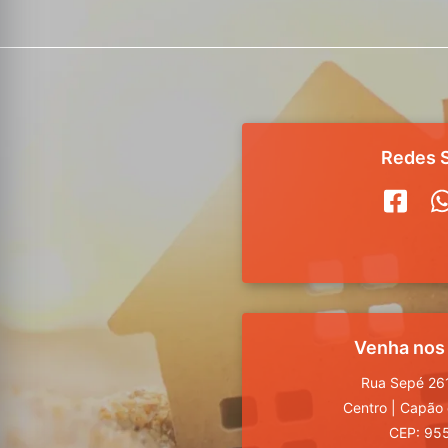
Redes S
Venha nos
Rua Sepé 261
Centro
|
Capão 
CEP: 95