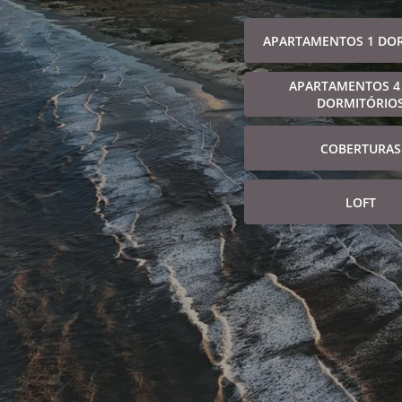
APARTAMENTOS 1 DO
APARTAMENTOS 4
DORMITÓRIO
COBERTURAS
LOFT