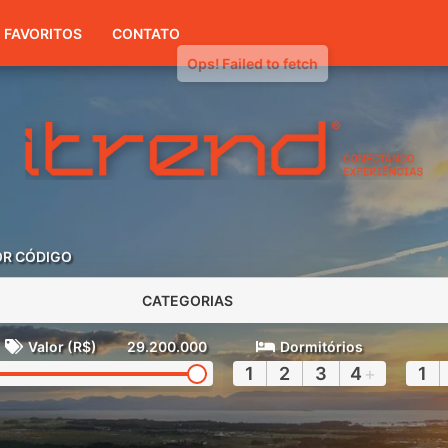
(51) 3416-7300
FAVORITOS
CONTATO
OR CÓDIGO
CATEGORIAS
Valor (R$)
29.200.000
Dormitórios
1
2
3
4
+
1