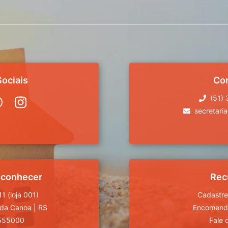
ociais
Co
(51)
secretari
 conhecer
Rec
1 (loja 001)
Cadastre
da Canoa
|
RS
Encomende
555000
Fale 