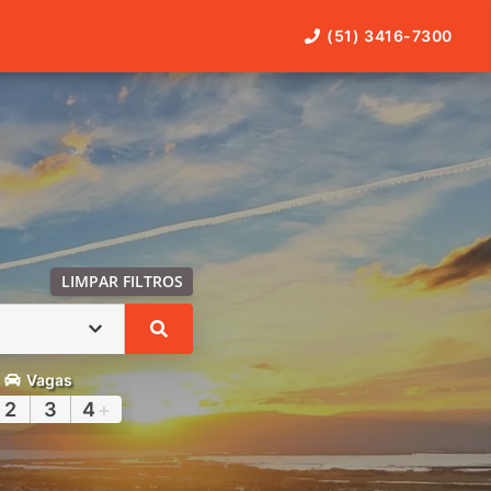
(51) 3416-7300
LIMPAR FILTROS
Vagas
2
3
4
+