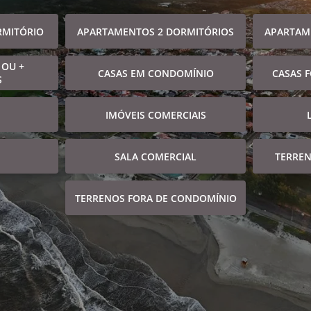
RMITÓRIO
APARTAMENTOS 2 DORMITÓRIOS
APARTAM
 OU +
CASAS EM CONDOMÍNIO
CASAS 
S
IMÓVEIS COMERCIAIS
SALA COMERCIAL
TERRE
TERRENOS FORA DE CONDOMÍNIO