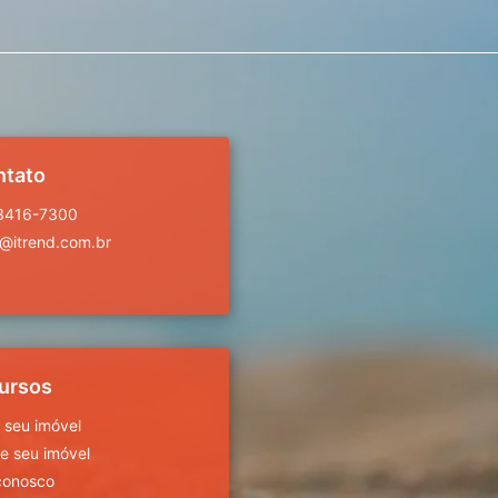
ntato
 3416-7300
a@itrend.com.br
ursos
 seu imóvel
 seu imóvel
conosco