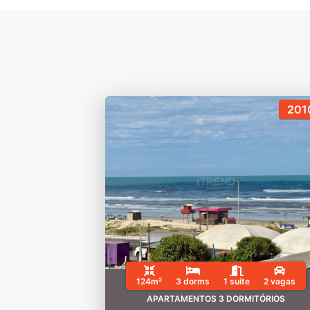
201
124m²
3 dorms
1 suíte
2 vagas
APARTAMENTOS 3 DORMITÓRIOS