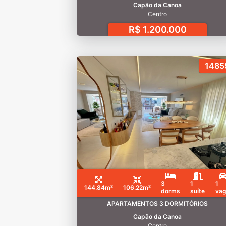
Capão da Canoa
Centro
R$ 1.200.000
1485
3
1
1
144.84m²
106.22m²
dorms
suíte
va
APARTAMENTOS 3 DORMITÓRIOS
Capão da Canoa
Centro