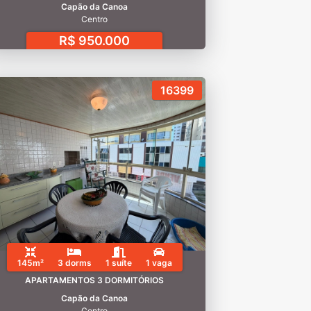
Capão da Canoa
Centro
R$ 950.000
16399
145m²
3 dorms
1 suíte
1 vaga
APARTAMENTOS 3 DORMITÓRIOS
Capão da Canoa
Centro