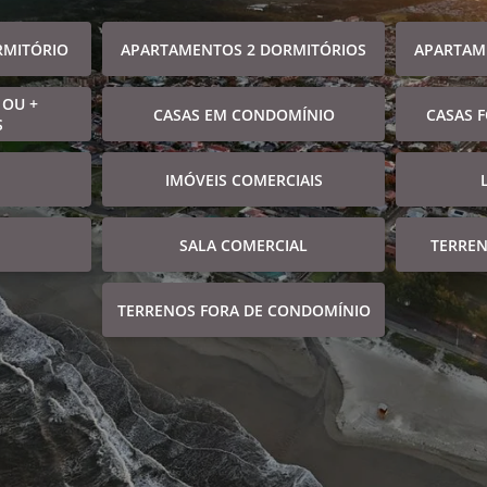
RMITÓRIO
APARTAMENTOS 2 DORMITÓRIOS
APARTAM
 OU +
CASAS EM CONDOMÍNIO
CASAS 
S
IMÓVEIS COMERCIAIS
SALA COMERCIAL
TERRE
TERRENOS FORA DE CONDOMÍNIO