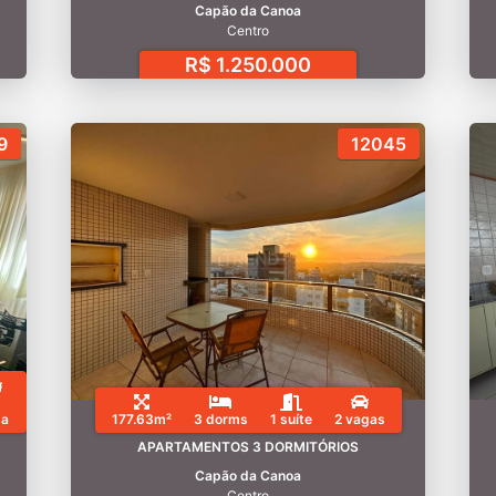
Capão da Canoa
Centro
R$ 1.250.000
9
12045
ga
177.63m²
3 dorms
1 suíte
2 vagas
APARTAMENTOS 3 DORMITÓRIOS
Capão da Canoa
Centro