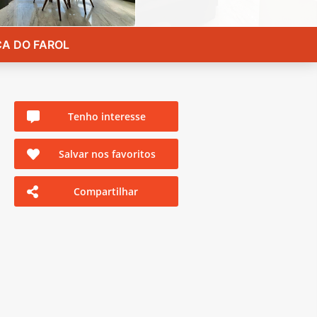
ÇA DO FAROL
Tenho interesse
Salvar nos favoritos
Compartilhar