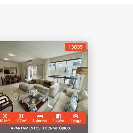
13835
191m²
117m²
3 dorms
1 suíte
1 vaga
APARTAMENTOS 3 DORMITÓRIOS