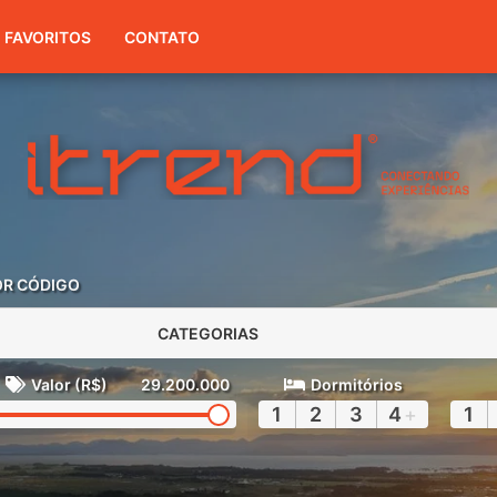
(51) 3416-7300
FAVORITOS
CONTATO
OR CÓDIGO
CATEGORIAS
Valor (R$)
29.200.000
Dormitórios
1
2
3
4
+
1