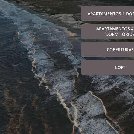
APARTAMENTOS 1 DO
APARTAMENTOS 4
DORMITÓRIO
COBERTURAS
LOFT