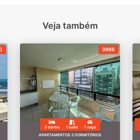
Veja também
0
9986
3 dorms
1 suíte
1 vaga
APARTAMENTOS 3 DORMITÓRIOS