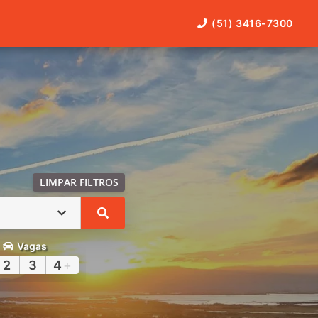
(51) 3416-7300
LIMPAR FILTROS
Vagas
2
3
4
+