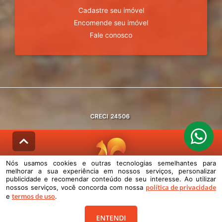
Cadastre seu imóvel
Encomende seu imóvel
Fale conosco
CRECI
24506
Nós usamos cookies e outras tecnologias semelhantes para
melhorar a sua experiência em nossos serviços, personalizar
© DESENVOLVIDO PELA
AGIL.NET
publicidade e recomendar conteúdo de seu interesse. Ao utilizar
política de privacidade
nossos serviços, você concorda com nossa
Nós usamos cookies e outras tecnologias semelhantes para melhorar a
termos de uso
e
.
sua experiência em nossos serviços, personalizar publicidade e
recomendar conteúdo de seu interesse. Ao utilizar nossos serviços,
você concorda com nossa política de privacidade e termos de uso.
ENTENDI