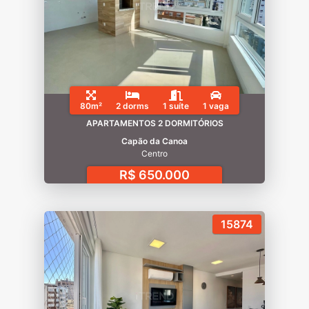
80m²
2 dorms
1 suíte
1 vaga
APARTAMENTOS 2 DORMITÓRIOS
Capão da Canoa
Centro
R$ 650.000
15874