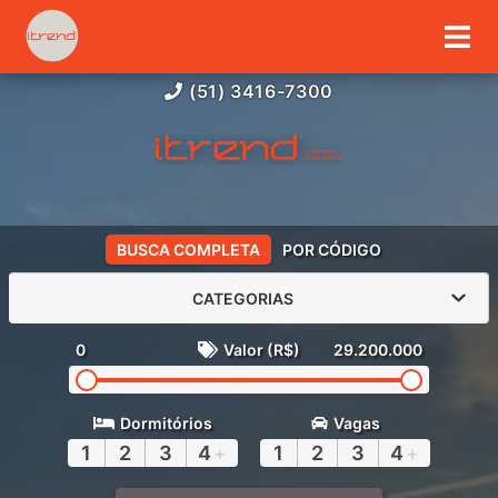
(51) 3416-7300
BUSCA COMPLETA
POR CÓDIGO
CATEGORIAS
0
Valor (R$)
29.200.000
Dormitórios
Vagas
1
2
3
4
+
1
2
3
4
+