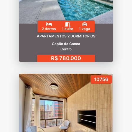
2 dorms
1 suíte
1 vaga
APARTAMENTOS 2 DORMITÓRIOS
Capão da Canoa
Centro
R$ 780.000
10756