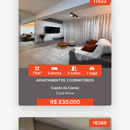
11522
70m²
2 dorms
2 suítes
1 vaga
APARTAMENTOS 2 DORMITÓRIOS
Capão da Canoa
Zona Nova
R$ 830.000
16386