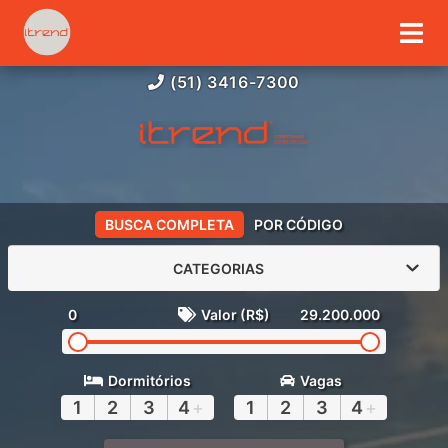
(51) 3416-7300
BUSCA COMPLETA
POR CÓDIGO
CATEGORIAS
0
Valor (R$)
29.200.000
Dormitórios
Vagas
1
2
3
4
+
1
2
3
4
+