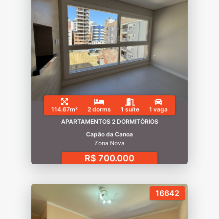
114.67m²
2 dorms
1 suíte
1 vaga
APARTAMENTOS 2 DORMITÓRIOS
Capão da Canoa
Zona Nova
R$ 700.000
16642