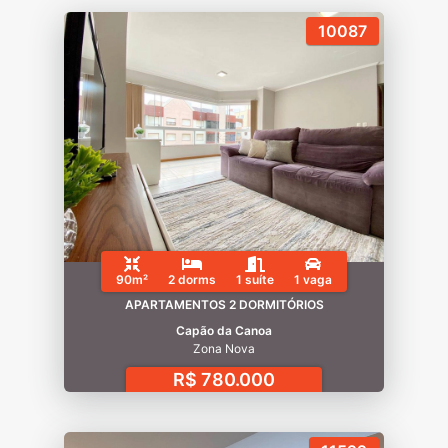
10087
90m²
2 dorms
1 suíte
1 vaga
APARTAMENTOS 2 DORMITÓRIOS
Capão da Canoa
Zona Nova
R$ 780.000