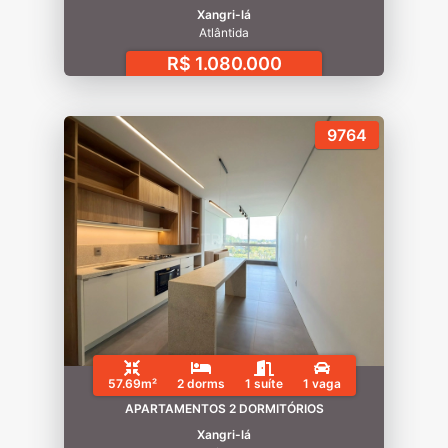
Xangri-lá
Atlântida
R$ 1.080.000
9764
57.69m²
2 dorms
1 suíte
1 vaga
APARTAMENTOS 2 DORMITÓRIOS
Xangri-lá