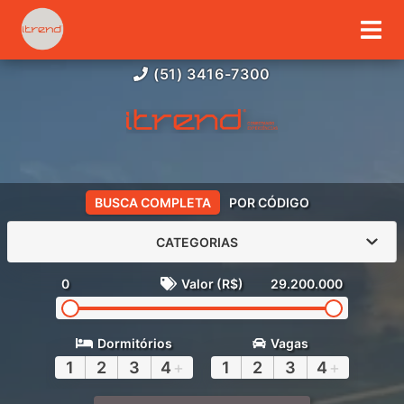
(51) 3416-7300
BUSCA COMPLETA
POR CÓDIGO
CATEGORIAS
0
Valor (R$)
29.200.000
Dormitórios
Vagas
1
2
3
4
+
1
2
3
4
+