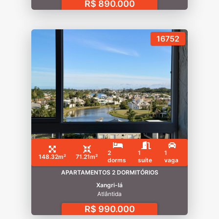
R$ 890.000
16752
2
1
1
148.32m²
71.21m²
dorms
suíte
vaga
APARTAMENTOS 2 DORMITÓRIOS
Xangri-lá
Atlântida
R$ 990.000