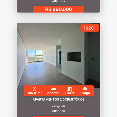
Atlântida
R$ 890.000
16201
105.81m²
2 dorms
1 suíte
1 vaga
APARTAMENTOS 2 DORMITÓRIOS
Xangri-lá
Atlântida