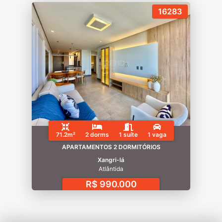
16283
71.2m²
2 dorms
1 suíte
1 vaga
APARTAMENTOS 2 DORMITÓRIOS
Xangri-lá
Atlântida
R$ 990.000