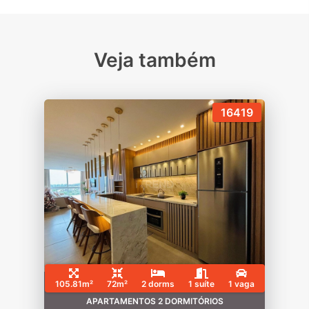
Veja também
16419
105.81m²
72m²
2 dorms
1 suíte
1 vaga
APARTAMENTOS 2 DORMITÓRIOS