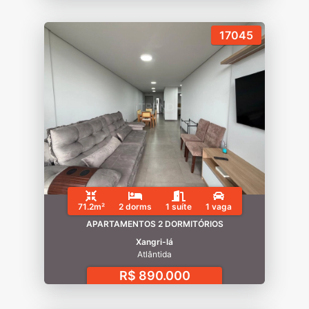
17045
71.2m²
2 dorms
1 suíte
1 vaga
APARTAMENTOS 2 DORMITÓRIOS
Xangri-lá
Atlântida
R$ 890.000