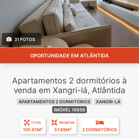
31 FOTOS
OPORTUNIDADE EM ATLÂNTIDA
Apartamentos 2 dormitórios à
venda em Xangri-lá, Atlântida
APARTAMENTOS 2 DORMITÓRIOS
XANGRI-LÁ
IMÓVEL 16658
TOTAL
PRIVATIVA
105.81M²
57.69M²
2 DORMITÓRIOS