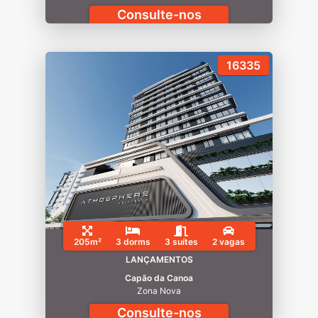
Consulte-nos
16335
205m²
3 dorms
3 suítes
2 vagas
LANÇAMENTOS
Capão da Canoa
Zona Nova
Consulte-nos