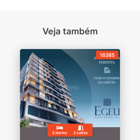
Veja também
16385
2 dorms
2 suítes