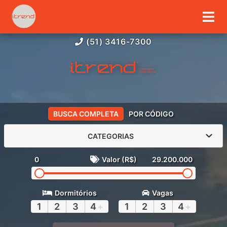
(51) 3416-7300
BUSCA COMPLETA
POR CÓDIGO
CATEGORIAS
0
Valor (R$)
29.200.000
Dormitórios
Vagas
1
2
3
4
+
1
2
3
4
+