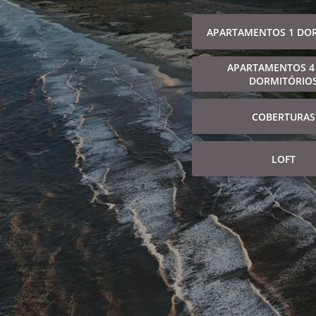
APARTAMENTOS 1 DO
APARTAMENTOS 4
DORMITÓRIO
COBERTURAS
LOFT