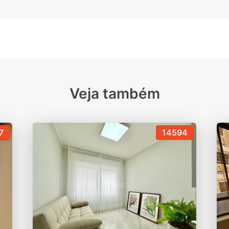
Veja também
7
14594