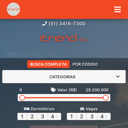
(51) 3416-7300
BUSCA COMPLETA
POR CÓDIGO
CATEGORIAS
0
Valor (R$)
29.200.000
Dormitórios
Vagas
1
2
3
4
+
1
2
3
4
+