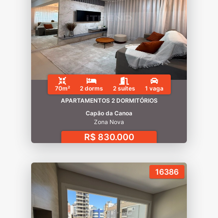
70m²
2 dorms
2 suítes
1 vaga
APARTAMENTOS 2 DORMITÓRIOS
Capão da Canoa
Zona Nova
R$ 830.000
16386