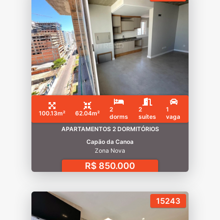
2
2
1
100.13m²
62.04m²
dorms
suítes
vaga
APARTAMENTOS 2 DORMITÓRIOS
Capão da Canoa
Zona Nova
R$ 850.000
15243