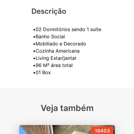
Descrição
▪️02 Dormitórios sendo 1 suíte
▪️Banho Social
▪️Mobiliado e Decorado
▪️Cozinha Americana
▪️Living Estar/jantar
▪️96 M² área total
Veja também
16403