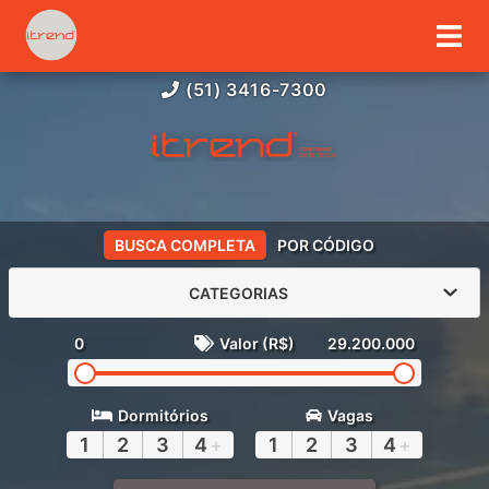
(51) 3416-7300
BUSCA COMPLETA
POR CÓDIGO
CATEGORIAS
0
Valor (R$)
29.200.000
Dormitórios
Vagas
1
2
3
4
+
1
2
3
4
+