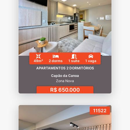
49m²
2 dorms
1 suíte
1 vaga
APARTAMENTOS 2 DORMITÓRIOS
Capão da Canoa
Zona Nova
R$ 650.000
11522