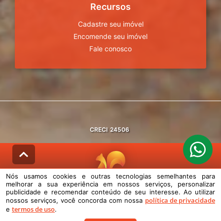
Recursos
Cadastre seu imóvel
Encomende seu imóvel
Fale conosco
CRECI
24506
Nós usamos cookies e outras tecnologias semelhantes para
melhorar a sua experiência em nossos serviços, personalizar
© DESENVOLVIDO PELA
AGIL.NET
publicidade e recomendar conteúdo de seu interesse. Ao utilizar
política de privacidade
nossos serviços, você concorda com nossa
Nós usamos cookies e outras tecnologias semelhantes para melhorar a
termos de uso
e
.
sua experiência em nossos serviços, personalizar publicidade e
recomendar conteúdo de seu interesse. Ao utilizar nossos serviços,