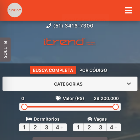
(51) 3416-7300
FILTROS
BUSCA COMPLETA
POR CÓDIGO
CATEGORIAS
0
Valor (R$)
29.200.000
Dormitórios
Vagas
1
2
3
4
+
1
2
3
4
+