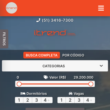
(51) 3416-7300
FILTROS
BUSCA COMPLETA
POR CÓDIGO
CATEGORIAS
0
Valor (R$)
29.200.000
Dormitórios
Vagas
1
2
3
4
+
1
2
3
4
+