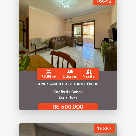
16642
75.66m²
2 dorms
1 suíte
APARTAMENTOS 2 DORMITÓRIOS
Capão da Canoa
Zona Nova
R$ 500.000
16387