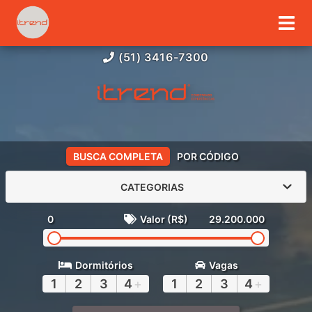
(51) 3416-7300
BUSCA COMPLETA
POR CÓDIGO
CATEGORIAS
0
Valor (R$)
29.200.000
Dormitórios
Vagas
1
2
3
4
+
1
2
3
4
+