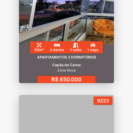
93m²
2 dorms
1 suíte
1 vaga
APARTAMENTOS 2 DORMITÓRIOS
Capão da Canoa
Zona Nova
R$ 650.000
9223