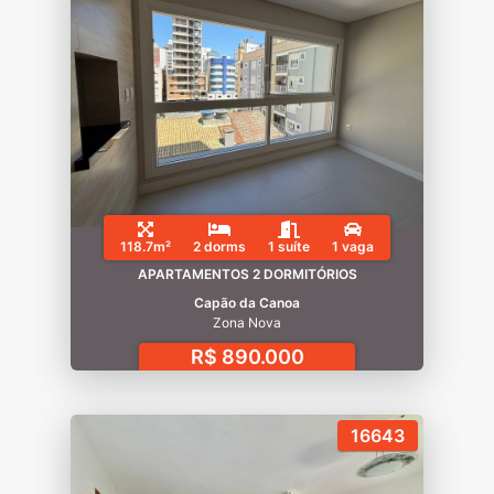
118.7m²
2 dorms
1 suíte
1 vaga
APARTAMENTOS 2 DORMITÓRIOS
Capão da Canoa
Zona Nova
R$ 890.000
16643