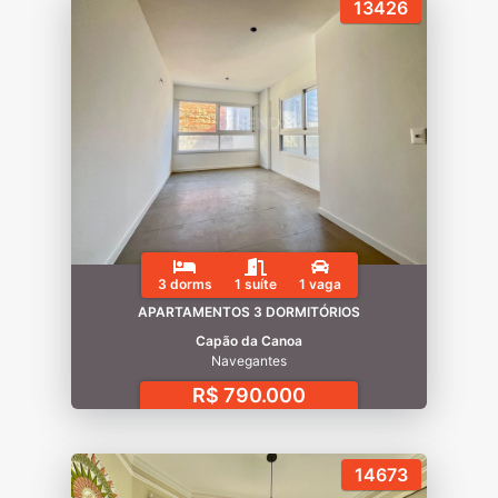
13426
3 dorms
1 suíte
1 vaga
APARTAMENTOS 3 DORMITÓRIOS
Capão da Canoa
Navegantes
R$ 790.000
14673