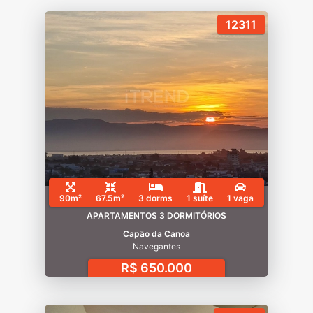
12311
90m²
67.5m²
3 dorms
1 suíte
1 vaga
APARTAMENTOS 3 DORMITÓRIOS
Capão da Canoa
Navegantes
R$ 650.000