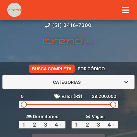
(51) 3416-7300
BUSCA COMPLETA
POR CÓDIGO
CATEGORIAS
0
Valor (R$)
29.200.000
Dormitórios
Vagas
1
2
3
4
+
1
2
3
4
+