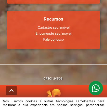
Recursos
Cadastre seu imóvel
Encomende seu imóvel
Fale conosco
CRECI
24506
Nós usamos cookies e outras tecnologias semelhantes para
melhorar a sua experiência em nossos serviços, personalizar
© DESENVOLVIDO PELA
AGIL.NET