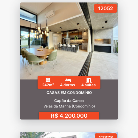
12052
242m²
4 dorms
4 suítes
CASAS EM CONDOMÍNIO
Capão da Canoa
Velas da Marina (Condomínio)
R$ 4.200.000
12378