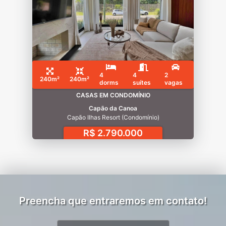
4
4
2
240m²
240m²
dorms
suítes
vagas
CASAS EM CONDOMÍNIO
Capão da Canoa
Capão Ilhas Resort (Condomínio)
R$ 2.790.000
Preencha que entraremos em contato!