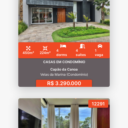
4
4
1
450m²
224m²
dorms
suítes
vaga
CASAS EM CONDOMÍNIO
Capão da Canoa
Velas da Marina (Condomínio)
R$ 3.290.000
12291