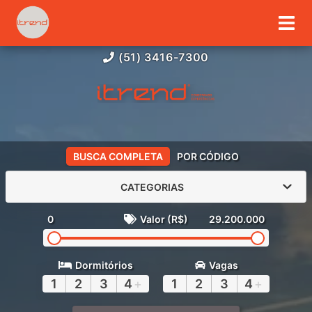
(51) 3416-7300
BUSCA COMPLETA
POR CÓDIGO
CATEGORIAS
0
Valor (R$)
29.200.000
Dormitórios
Vagas
1
2
3
4
+
1
2
3
4
+