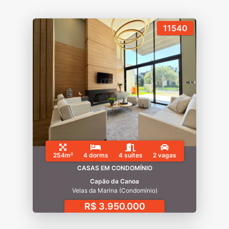
11540
254m²
4 dorms
4 suítes
2 vagas
CASAS EM CONDOMÍNIO
Capão da Canoa
Velas da Marina (Condomínio)
R$ 3.950.000