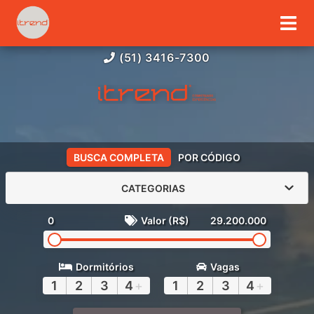
(51) 3416-7300
BUSCA COMPLETA
POR CÓDIGO
CATEGORIAS
0
Valor (R$)
29.200.000
Dormitórios
Vagas
1
2
3
4
+
1
2
3
4
+