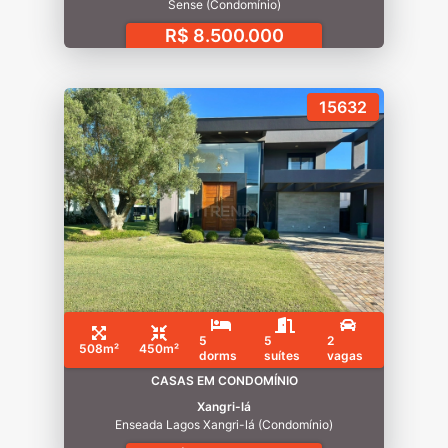
Sense (Condomínio)
R$ 8.500.000
15632
5
5
2
508m²
450m²
dorms
suítes
vagas
CASAS EM CONDOMÍNIO
Xangri-lá
Enseada Lagos Xangri-lá (Condomínio)