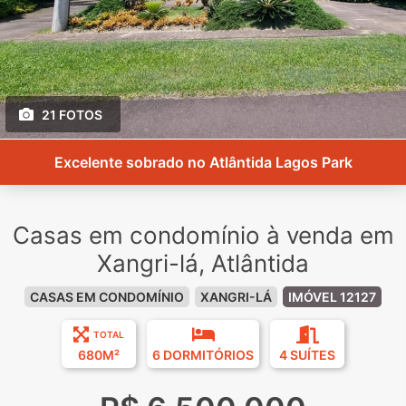
21 FOTOS
Excelente sobrado no Atlântida Lagos Park
Casas em condomínio à venda em
Xangri-lá, Atlântida
CASAS EM CONDOMÍNIO
XANGRI-LÁ
IMÓVEL 12127
TOTAL
680M²
6 DORMITÓRIOS
4 SUÍTES