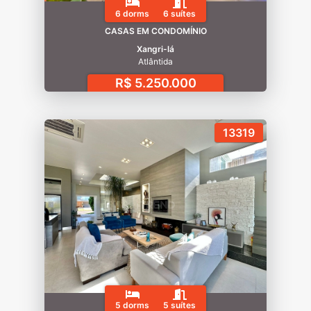
6 dorms
6 suítes
CASAS EM CONDOMÍNIO
Xangri-lá
Atlântida
R$ 5.250.000
13319
5 dorms
5 suítes