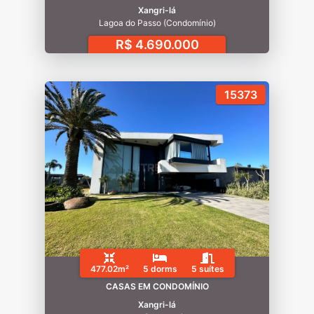
Xangri-lá
Lagoa do Passo (Condomínio)
R$ 4.690.000
15373
477.02m²
5 dorms
5 suítes
CASAS EM CONDOMÍNIO
Xangri-lá