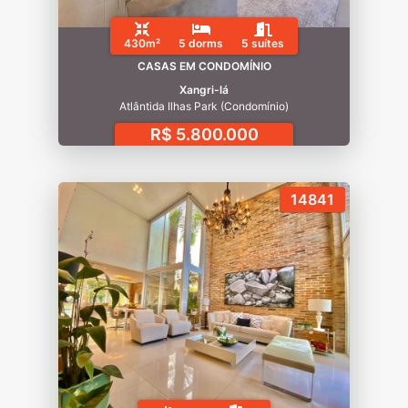
430m²
5 dorms
5 suítes
CASAS EM CONDOMÍNIO
Xangri-lá
Atlântida Ilhas Park (Condomínio)
R$ 5.800.000
14841