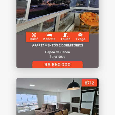
93m²
2 dorms
1 suíte
1 vaga
APARTAMENTOS 2 DORMITÓRIOS
Capão da Canoa
Zona Nova
R$ 650.000
8712