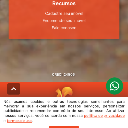
Recursos
Cadastre seu imóvel
Encomende seu imóvel
Fale conosco
CRECI
24506
Nós usamos cookies e outras tecnologias semelhantes para
melhorar a sua experiência em nossos serviços, personalizar
© DESENVOLVIDO PELA
AGIL.NET
publicidade e recomendar conteúdo de seu interesse. Ao utilizar
política de privacidade
nossos serviços, você concorda com nossa
Nós usamos cookies e outras tecnologias semelhantes para melhorar a
termos de uso
e
.
sua experiência em nossos serviços, personalizar publicidade e
recomendar conteúdo de seu interesse. Ao utilizar nossos serviços,