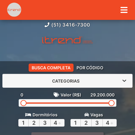
(51) 3416-7300
BUSCA COMPLETA
POR CÓDIGO
CATEGORIAS
0
Valor (R$)
29.200.000
Dormitórios
Vagas
1
2
3
4
+
1
2
3
4
+