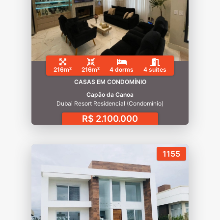
216m²
216m²
4 dorms
4 suítes
CASAS EM CONDOMÍNIO
Capão da Canoa
Dubai Resort Residencial (Condomínio)
R$ 2.100.000
1155