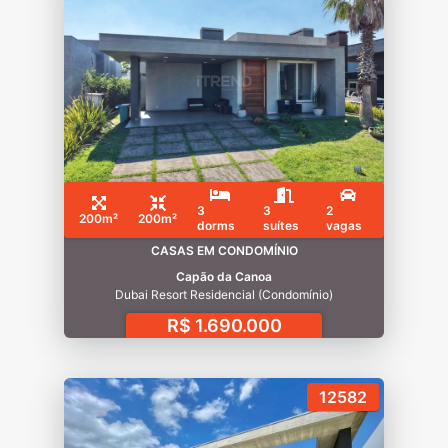
3
3
2
200m²
200m²
dorms
suítes
vagas
CASAS EM CONDOMÍNIO
Capão da Canoa
Dubai Resort Residencial (Condomínio)
R$ 1.690.000
12582