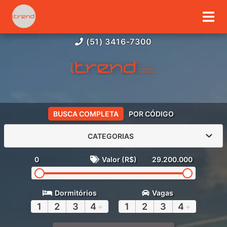
(51) 3416-7300
BUSCA COMPLETA
POR CÓDIGO
CATEGORIAS
0
Valor (R$)
29.200.000
Dormitórios
Vagas
1
2
3
4
+
1
2
3
4
+