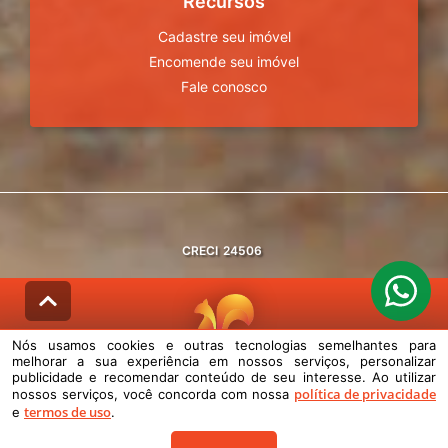
Recursos
Cadastre seu imóvel
Encomende seu imóvel
Fale conosco
CRECI
24506
Nós usamos cookies e outras tecnologias semelhantes para
melhorar a sua experiência em nossos serviços, personalizar
© DESENVOLVIDO PELA
AGIL.NET
publicidade e recomendar conteúdo de seu interesse. Ao utilizar
política de privacidade
nossos serviços, você concorda com nossa
Nós usamos cookies e outras tecnologias semelhantes para melhorar a
termos de uso
e
.
sua experiência em nossos serviços, personalizar publicidade e
recomendar conteúdo de seu interesse. Ao utilizar nossos serviços,
você concorda com nossa política de privacidade e termos de uso.