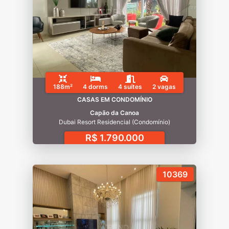
188m²
4 dorms
4 suítes
2 vagas
CASAS EM CONDOMÍNIO
Capão da Canoa
Dubai Resort Residencial (Condomínio)
R$ 1.790.000
10369