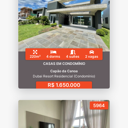
220m²
4 dorms
4 suítes
2 vagas
CASAS EM CONDOMÍNIO
Capão da Canoa
Dubai Resort Residencial (Condomínio)
R$ 1.650.000
5964