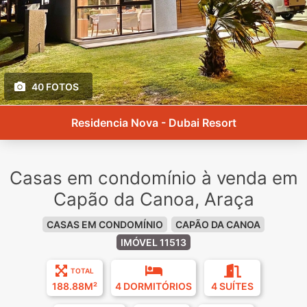
40 FOTOS
Residencia Nova - Dubai Resort
Casas em condomínio à venda em
Capão da Canoa, Araça
CASAS EM CONDOMÍNIO
CAPÃO DA CANOA
IMÓVEL 11513
TOTAL
188.88M²
4 DORMITÓRIOS
4 SUÍTES