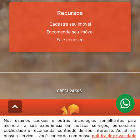
Recursos
Cadastre seu imóvel
Encomende seu imóvel
Fale conosco
CRECI
24506
Nós usamos cookies e outras tecnologias semelhantes para
melhorar a sua experiência em nossos serviços, personalizar
© DESENVOLVIDO PELA
AGIL.NET
publicidade e recomendar conteúdo de seu interesse. Ao utilizar
política de privacidade
nossos serviços, você concorda com nossa
Nós usamos cookies e outras tecnologias semelhantes para melhorar a