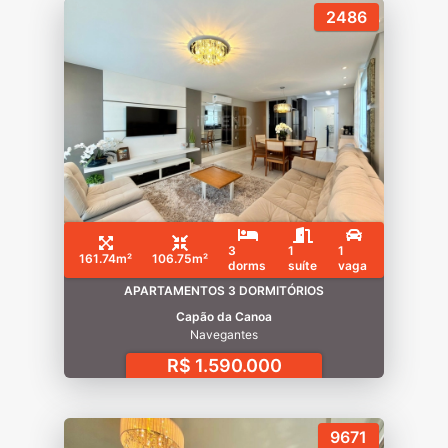
2486
3
1
1
161.74m²
106.75m²
dorms
suíte
vaga
APARTAMENTOS 3 DORMITÓRIOS
Capão da Canoa
Navegantes
R$ 1.590.000
9671