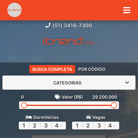
(51) 3416-7300
BUSCA COMPLETA
POR CÓDIGO
CATEGORIAS
0
Valor (R$)
29.200.000
Dormitórios
Vagas
1
2
3
4
+
1
2
3
4
+