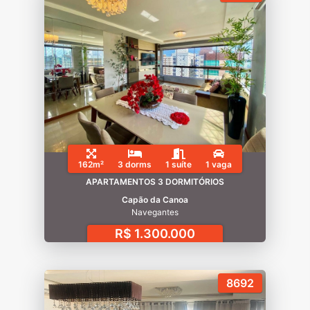
162m²
3 dorms
1 suíte
1 vaga
APARTAMENTOS 3 DORMITÓRIOS
Capão da Canoa
Navegantes
R$ 1.300.000
8692