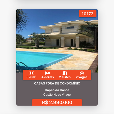
10172
320m²
4 dorms
2 suítes
2 vagas
CASAS FORA DE CONDOMÍNIO
Capão da Canoa
Capão Novo Vilage
R$ 2.990.000