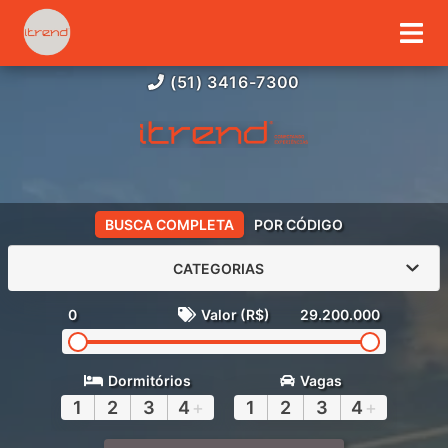
(51) 3416-7300
BUSCA COMPLETA
POR CÓDIGO
CATEGORIAS
0
Valor (R$)
29.200.000
Dormitórios
Vagas
1
2
3
4
+
1
2
3
4
+