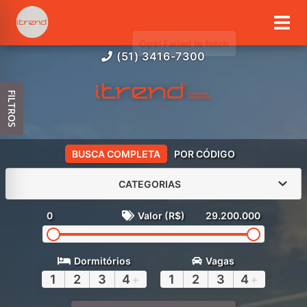
(51) 3416-7300
FILTROS
BUSCA COMPLETA
POR CÓDIGO
CATEGORIAS
0
Valor (R$)
29.200.000
Dormitórios
Vagas
1
2
3
4
+
1
2
3
4
+