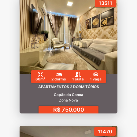
13511
60m²
2 dorms
1 suíte
1 vaga
APARTAMENTOS 2 DORMITÓRIOS
Capão da Canoa
Zona Nova
R$ 750.000
11470