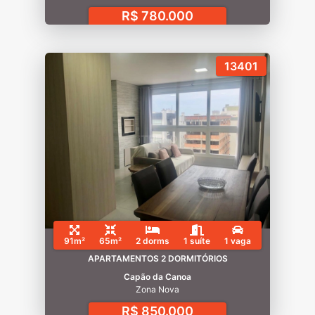
R$ 780.000
13401
91m²
65m²
2 dorms
1 suíte
1 vaga
APARTAMENTOS 2 DORMITÓRIOS
Capão da Canoa
Zona Nova
R$ 850.000