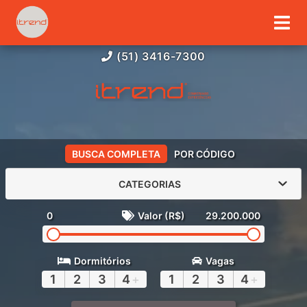
(51) 3416-7300
BUSCA COMPLETA
POR CÓDIGO
CATEGORIAS
0
Valor (R$)
29.200.000
Dormitórios
Vagas
1
2
3
4
+
1
2
3
4
+