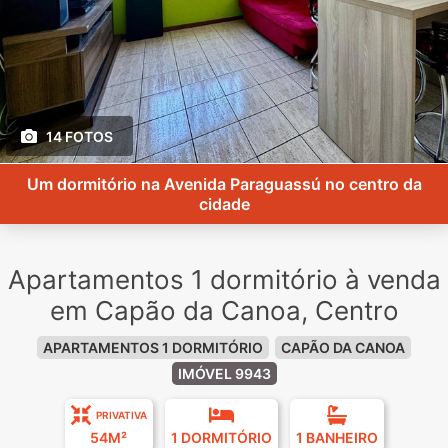
14 FOTOS
Um dormitório na Avenida Paraguassú no centro da
cidade
Apartamentos 1 dormitório à venda
em Capão da Canoa, Centro
APARTAMENTOS 1 DORMITÓRIO
CAPÃO DA CANOA
IMÓVEL 9943
PRIVATIVA
54M²
1 DORMITÓRIO
1 BANHEIRO