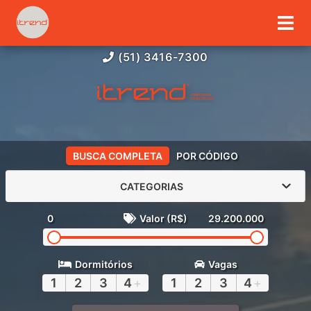
(51) 3416-7300
BUSCA COMPLETA
POR CÓDIGO
CATEGORIAS
0
Valor (R$)
29.200.000
Dormitórios
Vagas
1
2
3
4
+
1
2
3
4
+