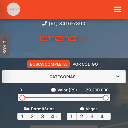
(51) 3416-7300
FILTROS
BUSCA COMPLETA
POR CÓDIGO
CATEGORIAS
0
Valor (R$)
29.200.000
Dormitórios
Vagas
1
2
3
4
+
1
2
3
4
+