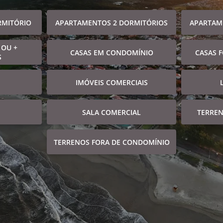
RMITÓRIO
APARTAMENTOS 2 DORMITÓRIOS
APARTAM
 OU +
CASAS EM CONDOMÍNIO
CASAS 
S
IMÓVEIS COMERCIAIS
SALA COMERCIAL
TERRE
TERRENOS FORA DE CONDOMÍNIO