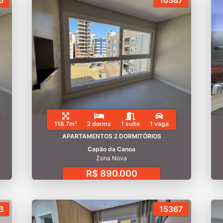
6
16387
118.7m²
2 dorms
1 suíte
1 vaga
APARTAMENTOS 2 DORMITÓRIOS
Capão da Canoa
Zona Nova
R$ 890.000
3
15367