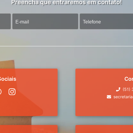
Preencha que entraremos em contato!
ociais
Co
(51)
secretari