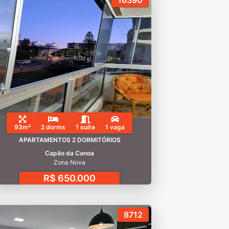
16390
93m²
2 dorms
1 suíte
1 vaga
APARTAMENTOS 2 DORMITÓRIOS
Capão da Canoa
Zona Nova
R$ 650.000
8712