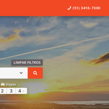
(51) 3416-7300
LIMPAR FILTROS
Vagas
2
3
4
+