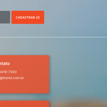
CADASTRAR-SE
ntato
 3416-7300
a@itrend.com.br