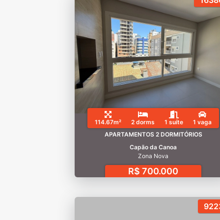
1638
114.67m²
2 dorms
1 suíte
1 vaga
APARTAMENTOS 2 DORMITÓRIOS
Capão da Canoa
Zona Nova
R$ 700.000
922