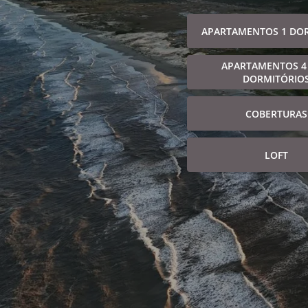
APARTAMENTOS 1 DO
APARTAMENTOS 4
DORMITÓRIO
COBERTURAS
LOFT