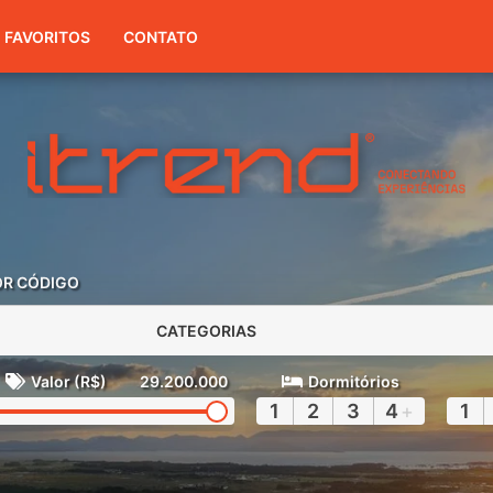
(51) 3416-7300
FAVORITOS
CONTATO
OR CÓDIGO
CATEGORIAS
Valor (R$)
29.200.000
Dormitórios
1
2
3
4
+
1