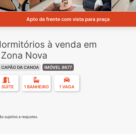
Apto de frente com vista para praça
ormitórios à venda em
 Zona Nova
CAPÃO DA CANOA
IMÓVEL 9677
1 SUÍTE
1 BANHEIRO
1 VAGA
o sujeitos a reajustes.