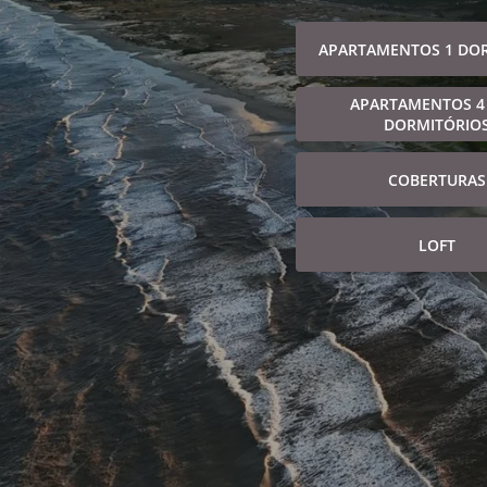
APARTAMENTOS 1 DO
APARTAMENTOS 4
DORMITÓRIO
COBERTURAS
LOFT