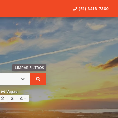
(51) 3416-7300
LIMPAR FILTROS
Vagas
2
3
4
+