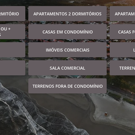
RMITÓRIO
APARTAMENTOS 2 DORMITÓRIOS
APARTAM
 OU +
CASAS EM CONDOMÍNIO
CASAS 
S
IMÓVEIS COMERCIAIS
SALA COMERCIAL
TERRE
TERRENOS FORA DE CONDOMÍNIO