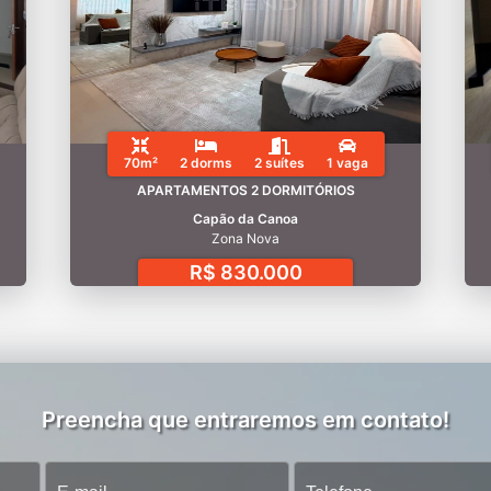
70m²
2 dorms
2 suítes
1 vaga
APARTAMENTOS 2 DORMITÓRIOS
Capão da Canoa
Zona Nova
R$ 830.000
Preencha que entraremos em contato!