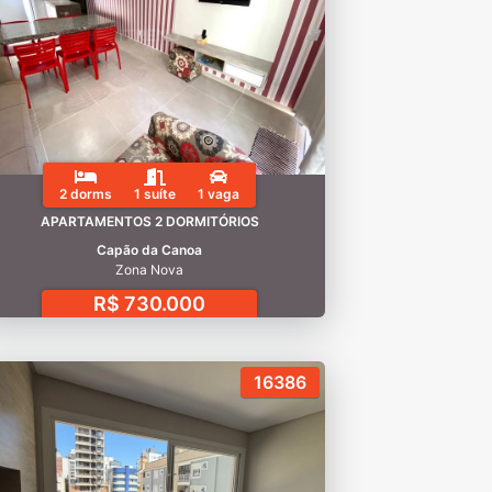
2 dorms
1 suíte
1 vaga
APARTAMENTOS 2 DORMITÓRIOS
Capão da Canoa
Zona Nova
R$ 730.000
16386