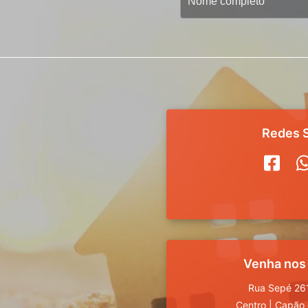
Redes S
Venha nos
Rua Sepé 261
Centro
|
Capão 