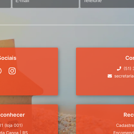
ociais
Co
(51)
secretari
 conhecer
Rec
1 (loja 001)
Cadastre
da Canoa
|
RS
Encomende