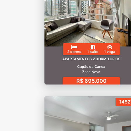
2 dorms
1 suíte
1 vaga
APARTAMENTOS 2 DORMITÓRIOS
Capão da Canoa
Zona Nova
R$ 695.000
1452