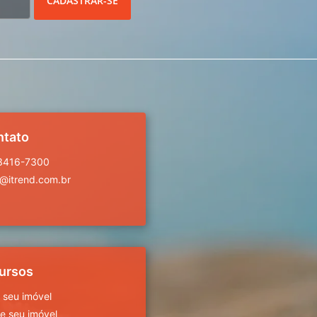
CADASTRAR-SE
ntato
 3416-7300
a@itrend.com.br
ursos
 seu imóvel
 seu imóvel