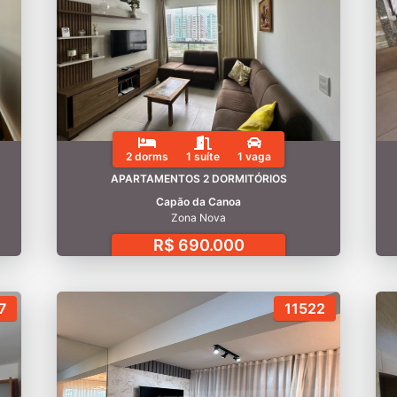
2 dorms
1 suíte
1 vaga
APARTAMENTOS 2 DORMITÓRIOS
Capão da Canoa
Zona Nova
R$ 690.000
7
11522