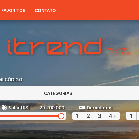
(51) 3416-7300
FAVORITOS
CONTATO
OR CÓDIGO
CATEGORIAS
Valor (R$)
29.200.000
Dormitórios
1
2
3
4
+
1