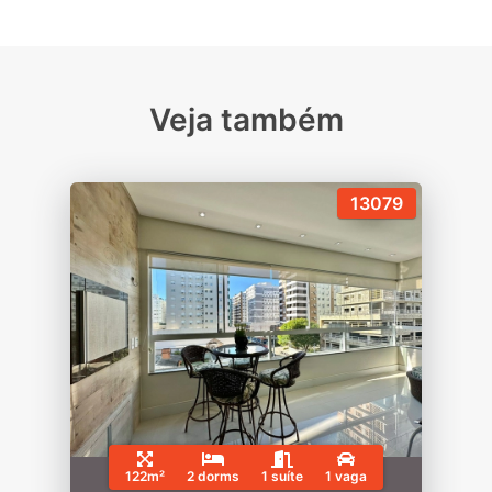
Veja também
13079
122m²
2 dorms
1 suíte
1 vaga