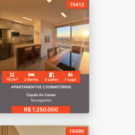
15413
76.1m²
2 dorms
2 suítes
1 vaga
APARTAMENTOS 2 DORMITÓRIOS
Capão da Canoa
Navegantes
R$ 1.250.000
14999