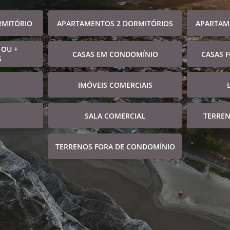
RMITÓRIO
APARTAMENTOS 2 DORMITÓRIOS
APARTAM
 OU +
CASAS EM CONDOMÍNIO
CASAS 
S
IMÓVEIS COMERCIAIS
SALA COMERCIAL
TERRE
TERRENOS FORA DE CONDOMÍNIO