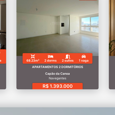
a
68.23m²
2 dorms
2 suítes
1 vaga
APARTAMENTOS 2 DORMITÓRIOS
Capão da Canoa
Navegantes
R$ 1.393.000