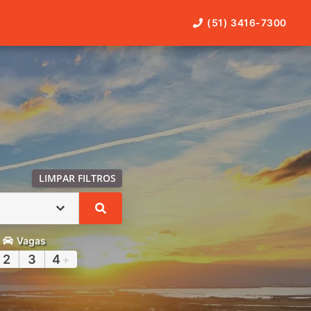
(51) 3416-7300
LIMPAR FILTROS
Vagas
2
3
4
+