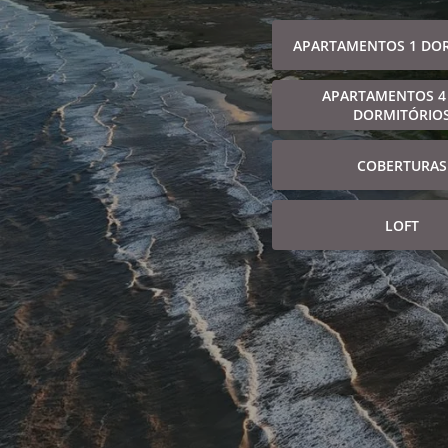
APARTAMENTOS 1 DO
APARTAMENTOS 4
DORMITÓRIO
COBERTURAS
LOFT