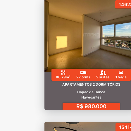
1462
80.79m²
2 dorms
2 suítes
1 vaga
APARTAMENTOS 2 DORMITÓRIOS
Capão da Canoa
Navegantes
R$ 980.000
1541