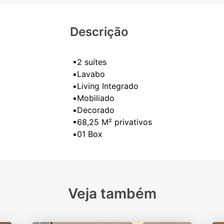
Descrição
▪2 suítes
▪️Lavabo
▪️Living Integrado
▪️Mobiliado
▪️Decorado
▪68,25 M² privativos
Veja também