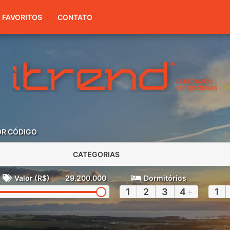
(51) 3416-7300
FAVORITOS
CONTATO
OR CÓDIGO
CATEGORIAS
Valor (R$)
29.200.000
Dormitórios
1
2
3
4
+
1