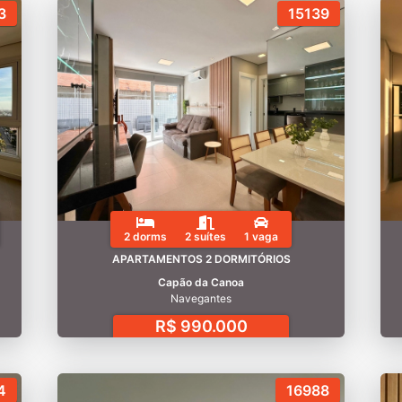
3
15139
2 dorms
2 suítes
1 vaga
APARTAMENTOS 2 DORMITÓRIOS
Capão da Canoa
Navegantes
R$ 990.000
4
16988