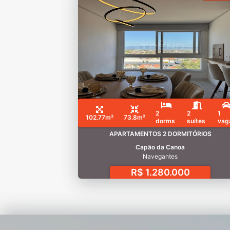
2
2
1
102.77m²
73.8m²
dorms
suítes
vag
APARTAMENTOS 2 DORMITÓRIOS
Capão da Canoa
Navegantes
R$ 1.280.000