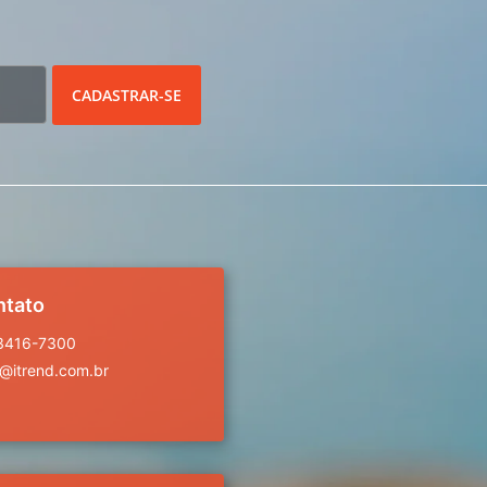
CADASTRAR-SE
ntato
 3416-7300
a@itrend.com.br