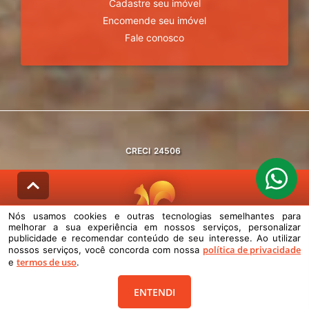
Cadastre seu imóvel
Encomende seu imóvel
Fale conosco
CRECI
24506
Nós usamos cookies e outras tecnologias semelhantes para
melhorar a sua experiência em nossos serviços, personalizar
© DESENVOLVIDO PELA
AGIL.NET
publicidade e recomendar conteúdo de seu interesse. Ao utilizar
política de privacidade
nossos serviços, você concorda com nossa
Nós usamos cookies e outras tecnologias semelhantes para melhorar a
termos de uso
e
.
sua experiência em nossos serviços, personalizar publicidade e
recomendar conteúdo de seu interesse. Ao utilizar nossos serviços,
você concorda com nossa política de privacidade e termos de uso.
ENTENDI
Política de Privacidade
Termos de uso