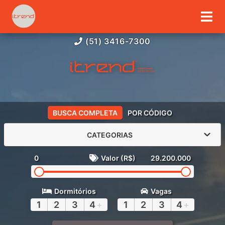
(51) 3416-7300
BUSCA COMPLETA
POR CÓDIGO
CATEGORIAS
0
Valor (R$)
29.200.000
Dormitórios
Vagas
1
2
3
4
+
1
2
3
4
+