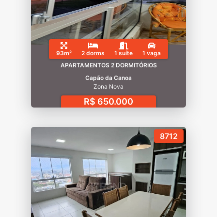
93m²
2 dorms
1 suíte
1 vaga
APARTAMENTOS 2 DORMITÓRIOS
Capão da Canoa
Zona Nova
R$ 650.000
8712