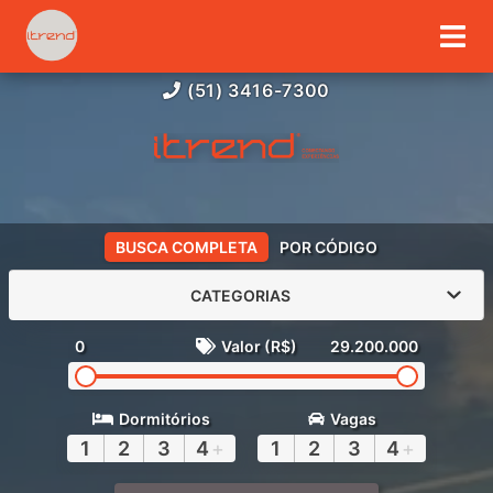
(51) 3416-7300
BUSCA COMPLETA
POR CÓDIGO
CATEGORIAS
0
Valor (R$)
29.200.000
Dormitórios
Vagas
1
2
3
4
+
1
2
3
4
+