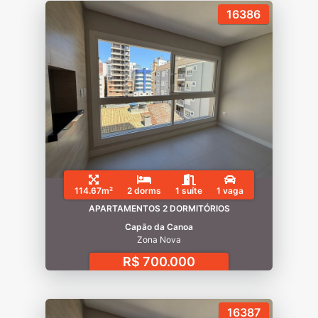
16386
114.67m²
2 dorms
1 suíte
1 vaga
APARTAMENTOS 2 DORMITÓRIOS
Capão da Canoa
Zona Nova
R$ 700.000
16387