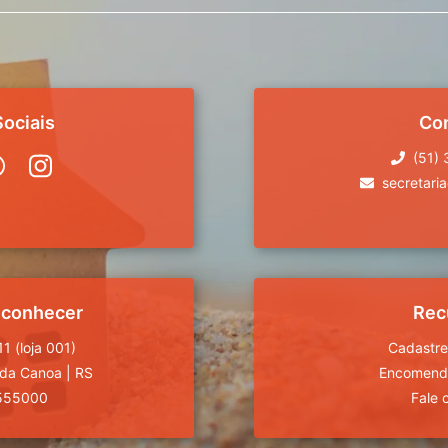
ociais
Co
(51)
secretari
 conhecer
Rec
1 (loja 001)
Cadastre
da Canoa
|
RS
Encomende
555000
Fale 