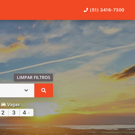
(51) 3416-7300
LIMPAR FILTROS
Vagas
2
3
4
+