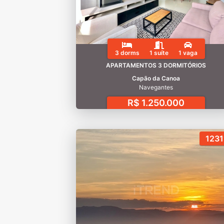
3 dorms
1 suíte
1 vaga
APARTAMENTOS 3 DORMITÓRIOS
Capão da Canoa
Navegantes
R$ 1.250.000
1231