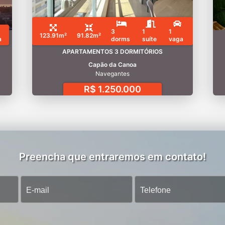
3
1
1
123.91m²
91.82m²
a
dorms
suíte
vaga
APARTAMENTOS 3 DORMITÓRIOS
Capão da Canoa
Navegantes
R$ 1.250.000
Preencha que entraremos em contato!