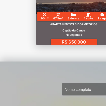
90m²
67.5m²
3 dorms
1 suíte
1 vag
APARTAMENTOS 3 DORMITÓRIOS
Capão da Canoa
Navegantes
R$ 650.000