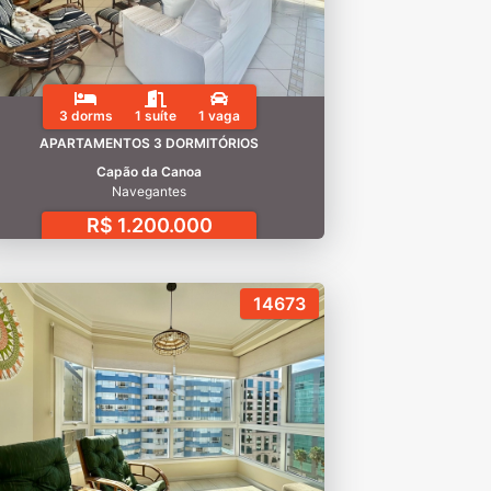
3 dorms
1 suíte
1 vaga
APARTAMENTOS 3 DORMITÓRIOS
Capão da Canoa
Navegantes
R$ 1.200.000
14673