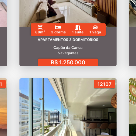
88m²
3 dorms
1 suíte
1 vaga
APARTAMENTOS 3 DORMITÓRIOS
Capão da Canoa
Navegantes
R$ 1.250.000
1
12107