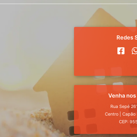
Redes S
Venha nos
Rua Sepé 261
Centro
|
Capão 
CEP: 95