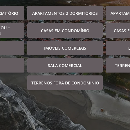
RMITÓRIO
APARTAMENTOS 2 DORMITÓRIOS
APARTAM
 OU +
CASAS EM CONDOMÍNIO
CASAS 
S
IMÓVEIS COMERCIAIS
SALA COMERCIAL
TERRE
TERRENOS FORA DE CONDOMÍNIO