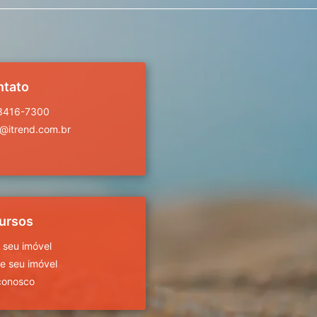
ntato
 3416-7300
a@itrend.com.br
ursos
 seu imóvel
 seu imóvel
conosco