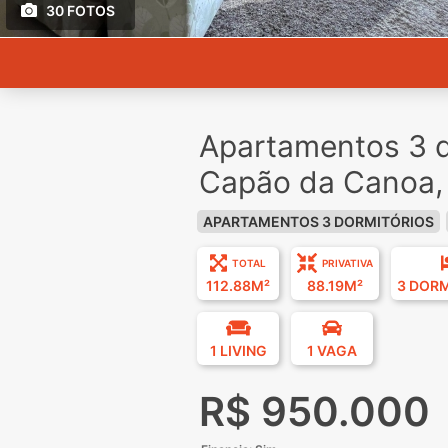
30 FOTOS
Apartamentos 3 d
Capão da Canoa,
APARTAMENTOS 3 DORMITÓRIOS
TOTAL
PRIVATIVA
112.88M²
88.19M²
3 DOR
1 LIVING
1 VAGA
R$ 950.000