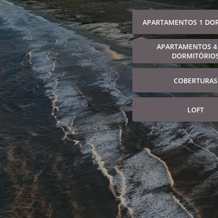
APARTAMENTOS 1 DO
APARTAMENTOS 4
DORMITÓRIO
COBERTURAS
LOFT