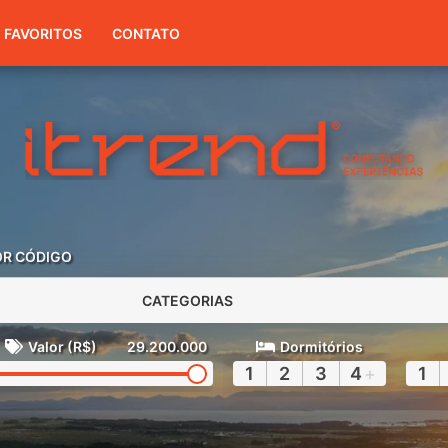
(51) 3416-7300
FAVORITOS
CONTATO
OR CÓDIGO
CATEGORIAS
Valor (R$)
29.200.000
Dormitórios
1
2
3
4
+
1