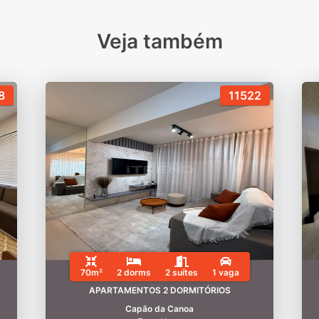
Veja também
8
11522
70m²
2 dorms
2 suítes
1 vaga
APARTAMENTOS 2 DORMITÓRIOS
Capão da Canoa