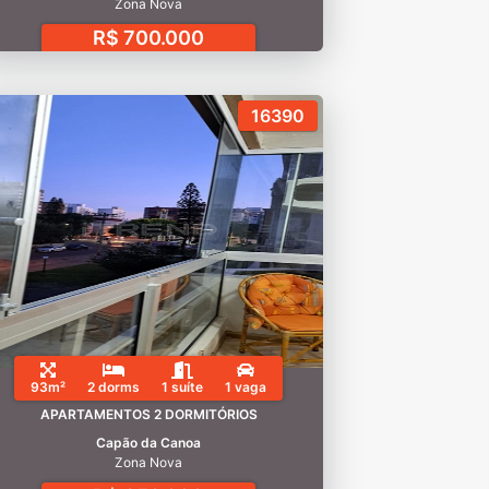
Zona Nova
R$ 700.000
16390
93m²
2 dorms
1 suíte
1 vaga
APARTAMENTOS 2 DORMITÓRIOS
Capão da Canoa
Zona Nova