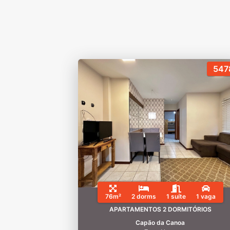
547
76m²
2 dorms
1 suíte
1 vaga
APARTAMENTOS 2 DORMITÓRIOS
Capão da Canoa