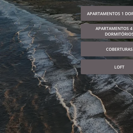
APARTAMENTOS 1 DO
APARTAMENTOS 4
DORMITÓRIO
COBERTURAS
LOFT