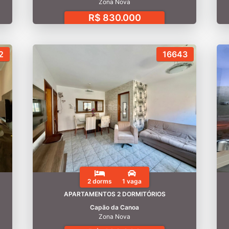
Zona Nova
R$ 830.000
2
16643
2 dorms
1 vaga
APARTAMENTOS 2 DORMITÓRIOS
Capão da Canoa
Zona Nova