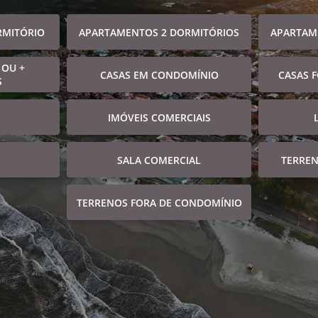
RMITÓRIO
APARTAMENTOS 2 DORMITÓRIOS
APARTAM
 OU +
CASAS EM CONDOMÍNIO
CASAS 
S
IMÓVEIS COMERCIAIS
SALA COMERCIAL
TERRE
TERRENOS FORA DE CONDOMÍNIO