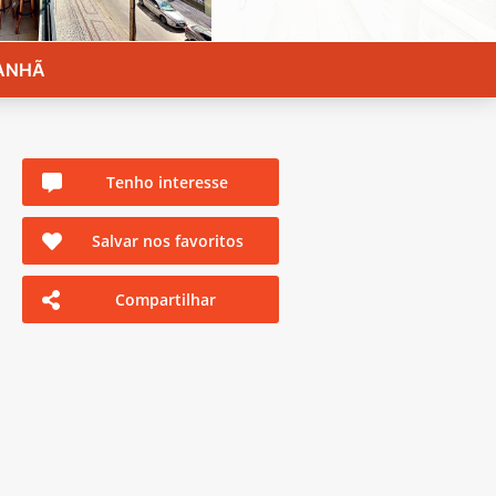
MANHÃ
Tenho interesse
Salvar nos favoritos
Compartilhar