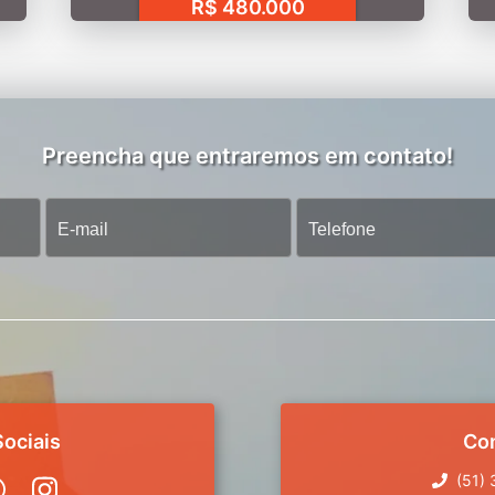
R$ 480.000
Preencha que entraremos em contato!
ociais
Co
(51)