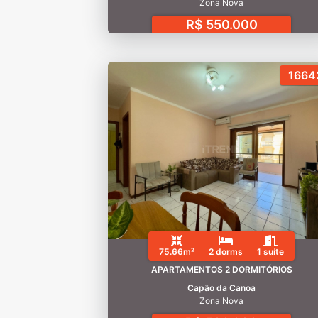
Zona Nova
R$ 550.000
1664
75.66m²
2 dorms
1 suíte
APARTAMENTOS 2 DORMITÓRIOS
Capão da Canoa
Zona Nova