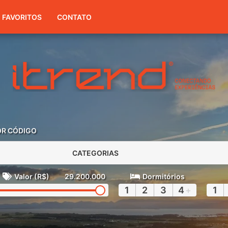
(51) 3416-7300
FAVORITOS
CONTATO
OR CÓDIGO
CATEGORIAS
Valor (R$)
29.200.000
Dormitórios
1
2
3
4
+
1