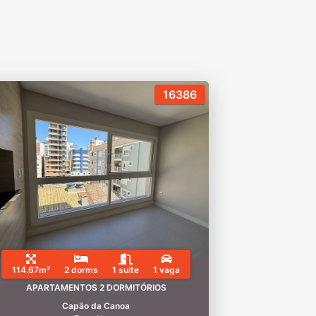
16386
114.67m²
2 dorms
1 suíte
1 vaga
APARTAMENTOS 2 DORMITÓRIOS
Capão da Canoa