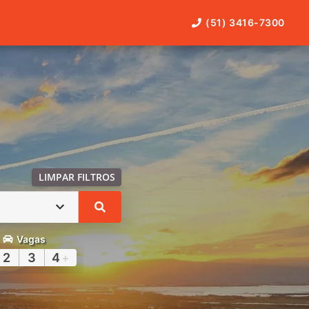
(51) 3416-7300
LIMPAR FILTROS
Vagas
2
3
4
+