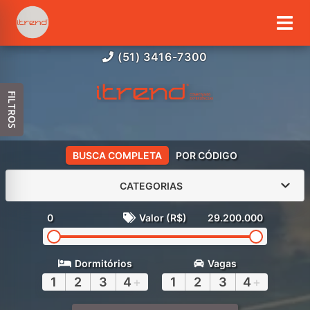
(51) 3416-7300
FILTROS
BUSCA COMPLETA
POR CÓDIGO
CATEGORIAS
0
Valor (R$)
29.200.000
Dormitórios
Vagas
1
2
3
4
+
1
2
3
4
+