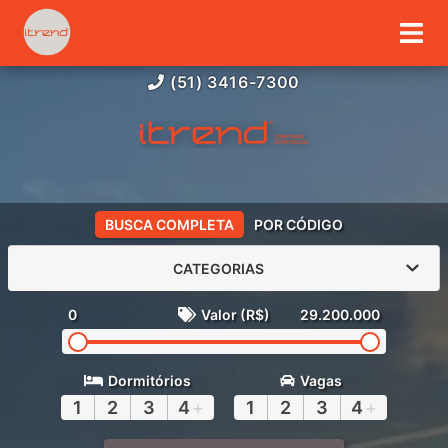
(51) 3416-7300
BUSCA COMPLETA
POR CÓDIGO
CATEGORIAS
0
Valor (R$)
29.200.000
Dormitórios
Vagas
1
2
3
4
+
1
2
3
4
+