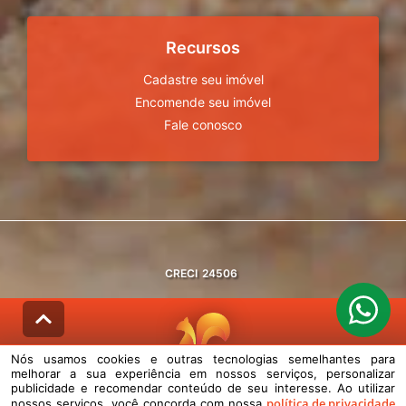
Recursos
Cadastre seu imóvel
Encomende seu imóvel
Fale conosco
CRECI
24506
Nós usamos cookies e outras tecnologias semelhantes para
melhorar a sua experiência em nossos serviços, personalizar
© DESENVOLVIDO PELA
AGIL.NET
publicidade e recomendar conteúdo de seu interesse. Ao utilizar
política de privacidade
nossos serviços, você concorda com nossa
Nós usamos cookies e outras tecnologias semelhantes para melhorar a