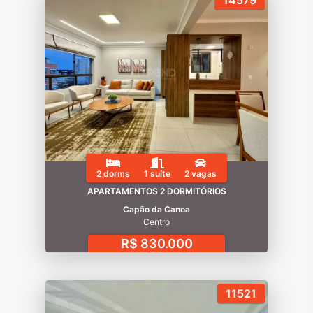
14579
2 dorms
1 suíte
2 vagas
APARTAMENTOS 2 DORMITÓRIOS
Capão da Canoa
Centro
R$ 830.000
11521