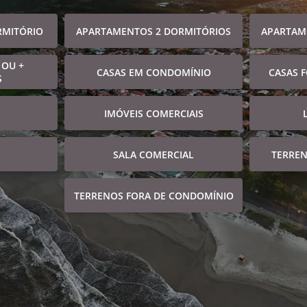
RMITÓRIO
APARTAMENTOS 2 DORMITÓRIOS
APARTAM
 OU +
CASAS EM CONDOMÍNIO
CASAS 
S
IMÓVEIS COMERCIAIS
SALA COMERCIAL
TERRE
TERRENOS FORA DE CONDOMÍNIO