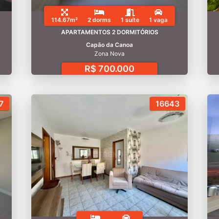
114.67m²
2 dorms
1 suíte
1 vaga
APARTAMENTOS 2 DORMITÓRIOS
Capão da Canoa
Zona Nova
R$ 700.000
7
16643