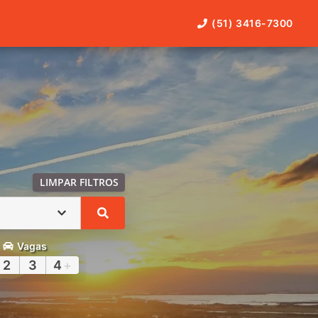
(51) 3416-7300
LIMPAR FILTROS
Vagas
2
3
4
+