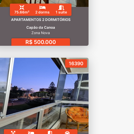
75.66m²
2 dorms
1 suíte
APARTAMENTOS 2 DORMITÓRIOS
Capão da Canoa
Zona Nova
R$ 500.000
16390