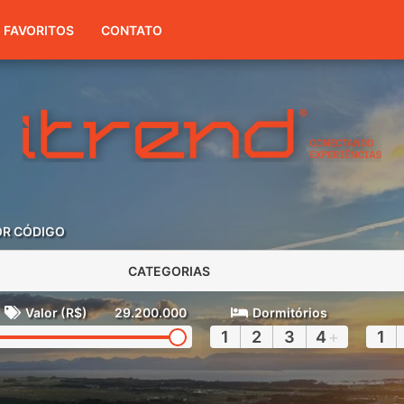
(51) 3416-7300
FAVORITOS
CONTATO
OR CÓDIGO
CATEGORIAS
Valor (R$)
29.200.000
Dormitórios
1
2
3
4
+
1