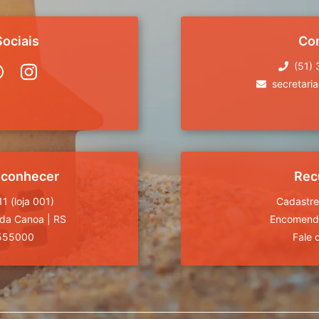
ociais
Co
(51)
secretari
 conhecer
Rec
1 (loja 001)
Cadastre
da Canoa
|
RS
Encomende
555000
Fale 