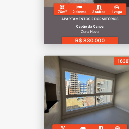
70m²
2 dorms
2 suítes
1 vaga
APARTAMENTOS 2 DORMITÓRIOS
Capão da Canoa
Zona Nova
R$ 830.000
1638