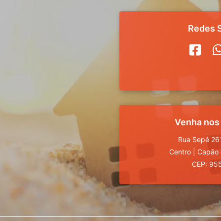
Redes S
Venha nos
Rua Sepé 261
Centro
|
Capão 
CEP: 95