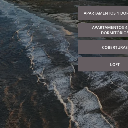
APARTAMENTOS 1 DO
APARTAMENTOS 4
DORMITÓRIO
COBERTURAS
LOFT