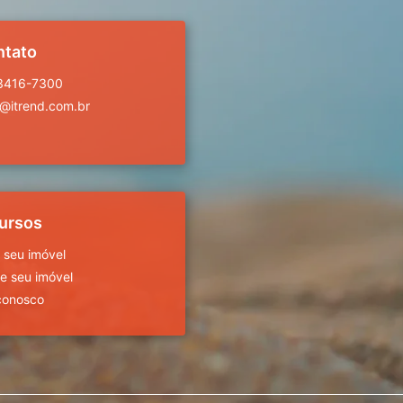
ntato
 3416-7300
a@itrend.com.br
ursos
 seu imóvel
 seu imóvel
conosco