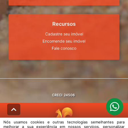
Recursos
Cadastre seu imóvel
Encomende seu imóvel
Fale conosco
CRECI
24506
Nós usamos cookies e outras tecnologias semelhantes para
melhorar a sua experiência em nossos serviços, personalizar
© DESENVOLVIDO PELA
AGIL.NET