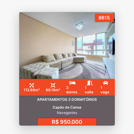
8615
3
1
1
112.88m²
88.19m²
dorms
suíte
vaga
APARTAMENTOS 3 DORMITÓRIOS
Capão da Canoa
Navegantes
R$ 950.000