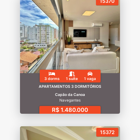
15370
3 dorms
1 suíte
1 vaga
APARTAMENTOS 3 DORMITÓRIOS
Capão da Canoa
Navegantes
R$ 1.480.000
15372