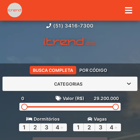
(51) 3416-7300
BUSCA COMPLETA
POR CÓDIGO
CATEGORIAS
0
Valor (R$)
29.200.000
Dormitórios
Vagas
1
2
3
4
+
1
2
3
4
+