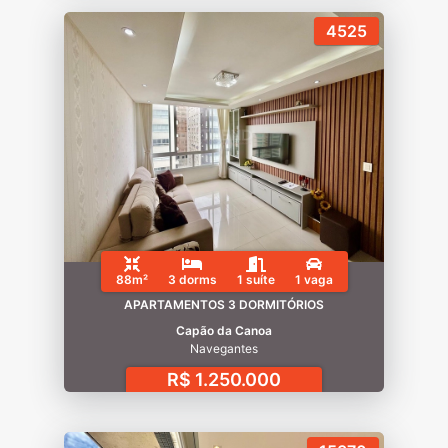
4525
88m²
3 dorms
1 suíte
1 vaga
APARTAMENTOS 3 DORMITÓRIOS
Capão da Canoa
Navegantes
R$ 1.250.000