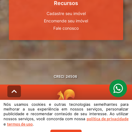
Recursos
Cadastre seu imóvel
Encomende seu imóvel
Fale conosco
CRECI
24506
Nós usamos cookies e outras tecnologias semelhantes para
melhorar a sua experiência em nossos serviços, personalizar
© DESENVOLVIDO PELA
AGIL.NET
publicidade e recomendar conteúdo de seu interesse. Ao utilizar
política de privacidade
nossos serviços, você concorda com nossa
Nós usamos cookies e outras tecnologias semelhantes para melhorar a
termos de uso
e
.
sua experiência em nossos serviços, personalizar publicidade e
recomendar conteúdo de seu interesse. Ao utilizar nossos serviços,