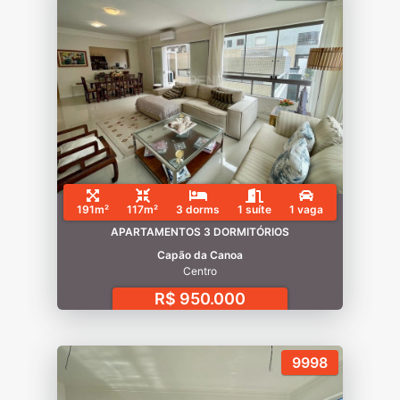
191m²
117m²
3 dorms
1 suíte
1 vaga
APARTAMENTOS 3 DORMITÓRIOS
Capão da Canoa
Centro
R$ 950.000
9998