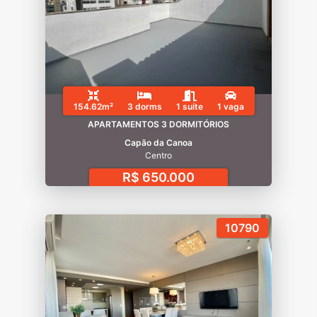
154.62m²
3 dorms
1 suíte
1 vaga
APARTAMENTOS 3 DORMITÓRIOS
Capão da Canoa
Centro
R$ 650.000
10790