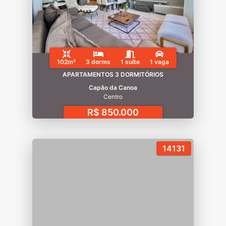
102m²
3 dorms
1 suíte
1 vaga
APARTAMENTOS 3 DORMITÓRIOS
Capão da Canoa
Centro
R$ 850.000
14131